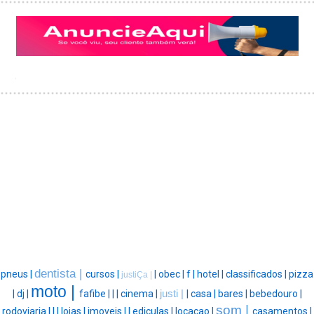
dentista |
pneus |
cursos |
|
obec |
f |
hotel |
classificados |
pizza
justiÇa |
moto |
|
dj |
fafibe |
|
|
cinema |
justi |
|
casa |
bares |
bebedouro |
som |
rodoviaria |
|
|
lojas |
imoveis |
|
ediculas |
locacao |
casamentos |