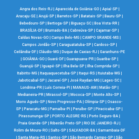
Angra dos Reis-RJ
|
Aparecida de Goiânia-GO
|
Apiaí-SP
|
Aracaju-SE
|
Arujá-SP
|
Barretos-SP
|
Batatais-SP
|
Bauru-SP
|
Bebedouro-SP
|
Bertioga-SP
|
Biguaçu-SC
|
Boa Vista-RR
|
BRASÍLIA-DF
|
Brumado-BA
|
Cabreúva-SP
|
Cajamar-SP
|
Caldas Novas-GO
|
Campo Belo-MG
|
CAMPO GRANDE-MS
|
Campos Jordão-SP
|
Caraguatatuba-SP
|
Cardoso-SP
|
Ceilândia-DF
|
Cláudio-MG
|
Duque de Caxias-RJ
|
Garanhuns-PE
|
GOIÂNIA-GO
|
Guará-DF
|
Guarapuava-PR
|
Guariba-SP
|
Guarujá-SP
|
Iguapé-SP
|
Ilha Bela-SP
|
Ilha Comprida-SP
|
Itabirito-MG
|
Itaquaquecetuba-SP
|
Itaqui-RS
|
Ituiutaba-MG
|
Jaboticabal-SP
|
Jacareí-SP
|
José Raydan-MG
|
Lages-SC
|
Londrina-PR
|
Luís Correia-PI
|
MANAUS-AM
|
Matão-SP
|
Medianeira-PR
|
Mirassol-SP
|
Mococa-SP
|
Monte Alto-SP
|
Morro Agudo-SP
|
Novo Progresso-PA
|
Olímpia-SP
|
Osasco-
SP
|
Paracatu-MG
|
Parnaíba-PI
|
Peruíbe-SP
|
Piracicaba-SP
|
Pirassununga-SP
|
PORTO ALEGRE-RS
|
Porto Seguro-BA
|
Praia Grande-SP
|
Ribeirão Preto-SP
|
RIO DE JANEIRO-RJ
|
Rolim de Moura-RO
|
Salto-SP
|
SALVADOR-BA
|
Samambaia-DF
|
Santa Maria-RS
|
Santos-SP
|
São Bernardo Campo-SP
|
São