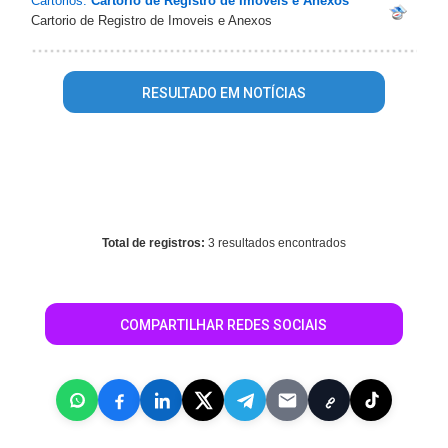
Cartórios:
Cartorio de Registro de Imoveis e Anexos
Cartorio de Registro de Imoveis e Anexos
RESULTADO EM NOTÍCIAS
Warning
: mysql_fetch_array() expects parameter 1 to be
resource, array given in
/home/guiabebedouro/www/conteudo_resultado_busca.php
on line
344
Total de registros:
3 resultados encontrados
COMPARTILHAR REDES SOCIAIS