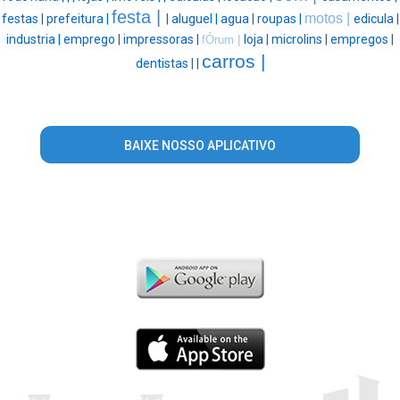
festa |
motos |
festas |
prefeitura |
|
aluguel |
agua |
roupas |
edicula |
industria |
emprego |
impressoras |
loja |
microlins |
empregos |
fÓrum |
carros |
dentistas |
|
BAIXE NOSSO APLICATIVO