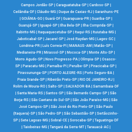
Campos Jordão-SP
|
Caraguatatuba-SP
|
Cardoso-SP
|
Ceilândia-DF
|
Cláudio-MG
|
Duque de Caxias-RJ
|
Garanhuns-PE
|
GOIÂNIA-GO
|
Guará-DF
|
Guarapuava-PR
|
Guariba-SP
|
Guarujá-SP
|
Iguapé-SP
|
Ilha Bela-SP
|
Ilha Comprida-SP
|
Itabirito-MG
|
Itaquaquecetuba-SP
|
Itaqui-RS
|
Ituiutaba-MG
|
Jaboticabal-SP
|
Jacareí-SP
|
José Raydan-MG
|
Lages-SC
|
Londrina-PR
|
Luís Correia-PI
|
MANAUS-AM
|
Matão-SP
|
Medianeira-PR
|
Mirassol-SP
|
Mococa-SP
|
Monte Alto-SP
|
Morro Agudo-SP
|
Novo Progresso-PA
|
Olímpia-SP
|
Osasco-
SP
|
Paracatu-MG
|
Parnaíba-PI
|
Peruíbe-SP
|
Piracicaba-SP
|
Pirassununga-SP
|
PORTO ALEGRE-RS
|
Porto Seguro-BA
|
Praia Grande-SP
|
Ribeirão Preto-SP
|
RIO DE JANEIRO-RJ
|
Rolim de Moura-RO
|
Salto-SP
|
SALVADOR-BA
|
Samambaia-DF
|
Santa Maria-RS
|
Santos-SP
|
São Bernardo Campo-SP
|
São
Borja-RS
|
São Caetano do Sul-SP
|
São João Paraíso-MG
|
São
José Campos-SP
|
São José do Rio Preto-SP
|
São Paulo
(Itaquera)-SP
|
São Pedro-SP
|
São Sebastião-SP
|
Sertãozinho-
SP
|
Sete Lagoas-MG
|
Sobral-CE
|
Sorocaba-SP
|
Taguatinga-DF
|
Taiobeiras-MG
|
Tangará da Serra-MT
|
Tarauacá-AC
|