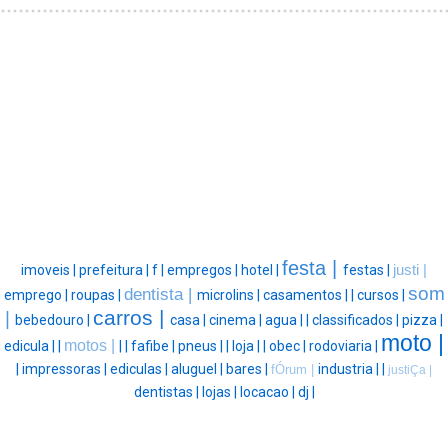
festa |
imoveis |
prefeitura |
f |
empregos |
hotel |
festas |
justi |
som
dentista |
emprego |
roupas |
microlins |
casamentos |
|
cursos |
carros |
|
bebedouro |
casa |
cinema |
agua |
|
classificados |
pizza |
moto |
motos |
edicula |
|
|
|
fafibe |
pneus |
|
loja |
|
obec |
rodoviaria |
|
impressoras |
ediculas |
aluguel |
bares |
industria |
|
fÓrum |
justiÇa |
dentistas |
lojas |
locacao |
dj |