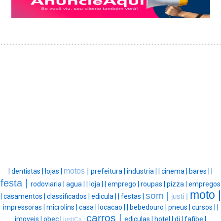
motos |
|
dentistas |
lojas |
prefeitura |
industria |
|
cinema |
bares |
|
festa |
rodoviaria |
agua |
|
loja |
|
emprego |
roupas |
pizza |
empregos
moto |
som |
|
casamentos |
classificados |
edicula |
|
festas |
justi |
impressoras |
microlins |
casa |
locacao |
|
bebedouro |
pneus |
cursos |
|
carros |
imoveis |
obec |
ediculas |
hotel |
dj |
fafibe |
justiÇa |