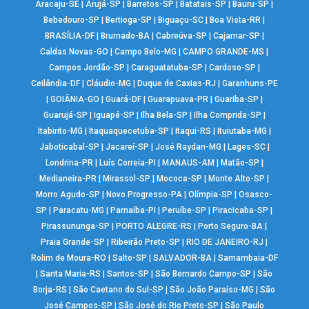
Aracaju-SE
|
Arujá-SP
|
Barretos-SP
|
Batatais-SP
|
Bauru-SP
|
Bebedouro-SP
|
Bertioga-SP
|
Biguaçu-SC
|
Boa Vista-RR
|
BRASÍLIA-DF
|
Brumado-BA
|
Cabreúva-SP
|
Cajamar-SP
|
Caldas Novas-GO
|
Campo Belo-MG
|
CAMPO GRANDE-MS
|
Campos Jordão-SP
|
Caraguatatuba-SP
|
Cardoso-SP
|
Ceilândia-DF
|
Cláudio-MG
|
Duque de Caxias-RJ
|
Garanhuns-PE
|
GOIÂNIA-GO
|
Guará-DF
|
Guarapuava-PR
|
Guariba-SP
|
Guarujá-SP
|
Iguapé-SP
|
Ilha Bela-SP
|
Ilha Comprida-SP
|
Itabirito-MG
|
Itaquaquecetuba-SP
|
Itaqui-RS
|
Ituiutaba-MG
|
Jaboticabal-SP
|
Jacareí-SP
|
José Raydan-MG
|
Lages-SC
|
Londrina-PR
|
Luís Correia-PI
|
MANAUS-AM
|
Matão-SP
|
Medianeira-PR
|
Mirassol-SP
|
Mococa-SP
|
Monte Alto-SP
|
Morro Agudo-SP
|
Novo Progresso-PA
|
Olímpia-SP
|
Osasco-
SP
|
Paracatu-MG
|
Parnaíba-PI
|
Peruíbe-SP
|
Piracicaba-SP
|
Pirassununga-SP
|
PORTO ALEGRE-RS
|
Porto Seguro-BA
|
Praia Grande-SP
|
Ribeirão Preto-SP
|
RIO DE JANEIRO-RJ
|
Rolim de Moura-RO
|
Salto-SP
|
SALVADOR-BA
|
Samambaia-DF
|
Santa Maria-RS
|
Santos-SP
|
São Bernardo Campo-SP
|
São
Borja-RS
|
São Caetano do Sul-SP
|
São João Paraíso-MG
|
São
José Campos-SP
|
São José do Rio Preto-SP
|
São Paulo