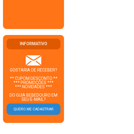
INFORMATIVO
GOSTARIA DE RECEBER?
** CUPOM DESCONTO **
*** PROMOÇÕES ***
*** NOVIDADES ***
DO GUIA BEBEDOURO EM
SEU E-MAIL?