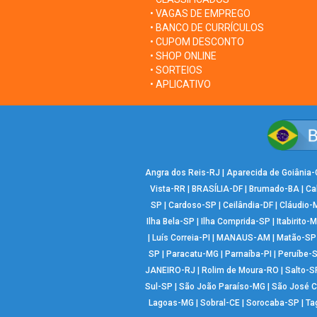
• VAGAS DE EMPREGO
• BANCO DE CURRÍCULOS
• CUPOM DESCONTO
• SHOP ONLINE
• SORTEIOS
• APLICATIVO
Angra dos Reis-RJ
|
Aparecida de Goiânia
Vista-RR
|
BRASÍLIA-DF
|
Brumado-BA
|
Ca
SP
|
Cardoso-SP
|
Ceilândia-DF
|
Cláudio-
Ilha Bela-SP
|
Ilha Comprida-SP
|
Itabirito-
|
Luís Correia-PI
|
MANAUS-AM
|
Matão-SP
SP
|
Paracatu-MG
|
Parnaíba-PI
|
Peruíbe-
JANEIRO-RJ
|
Rolim de Moura-RO
|
Salto-S
Sul-SP
|
São João Paraíso-MG
|
São José 
Lagoas-MG
|
Sobral-CE
|
Sorocaba-SP
|
Ta