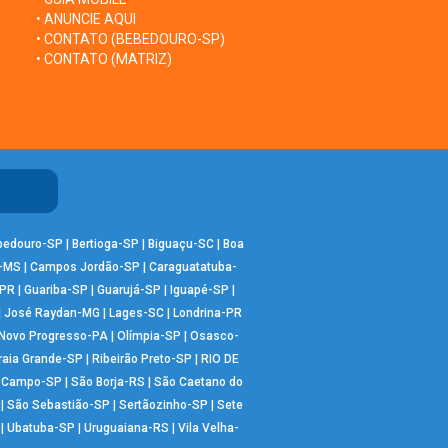
• ANUNCIE AQUI
• CONTATO (BEBEDOURO-SP)
• CONTATO (MATRIZ)
bedouro-SP
|
Bertioga-SP
|
Biguaçu-SC
|
Boa
-MS
|
Campos Jordão-SP
|
Caraguatatuba-
-PR
|
Guariba-SP
|
Guarujá-SP
|
Iguapé-SP
|
|
José Raydan-MG
|
Lages-SC
|
Londrina-PR
Novo Progresso-PA
|
Olímpia-SP
|
Osasco-
raia Grande-SP
|
Ribeirão Preto-SP
|
RIO DE
o Campo-SP
|
São Borja-RS
|
São Caetano do
|
São Sebastião-SP
|
Sertãozinho-SP
|
Sete
|
Ubatuba-SP
|
Uruguaiana-RS
|
Vila Velha-