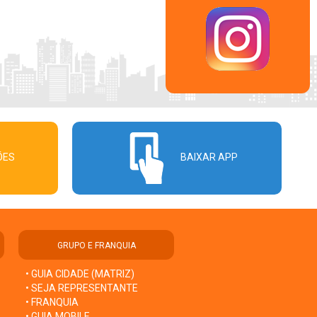
ÕES
BAIXAR APP
GRUPO E FRANQUIA
• GUIA CIDADE (MATRIZ)
• SEJA REPRESENTANTE
• FRANQUIA
• GUIA MOBILE