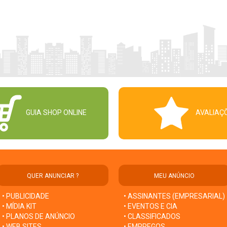
GUIA SHOP ONLINE
AVALIAÇ
QUER ANUNCIAR ?
MEU ANÚNCIO
• PUBLICIDADE
• ASSINANTES (EMPRESARIAL)
• MÍDIA KIT
• EVENTOS E CIA
• PLANOS DE ANÚNCIO
• CLASSIFICADOS
• WEB SITES
• EMPREGOS