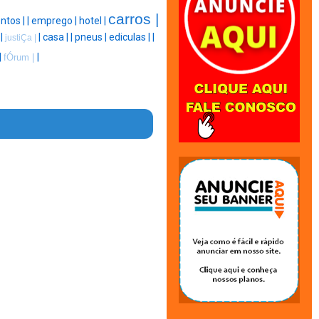
carros |
ntos |
|
emprego |
hotel |
 |
|
casa |
|
pneus |
ediculas |
|
justiÇa |
|
|
fÓrum |