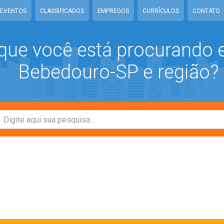
EVENTOS
CLASSIFICADOS
EMPREGOS
CURRÍCULOS
CONTATO
que você está procurando
Bebedouro-SP e região?