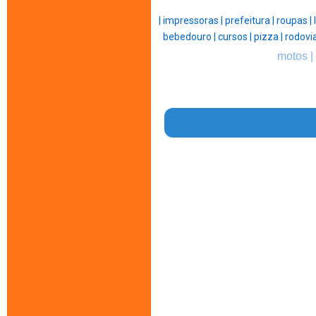
|
impressoras |
prefeitura |
roupas |
bebedouro |
cursos |
pizza |
rodovia
motos |