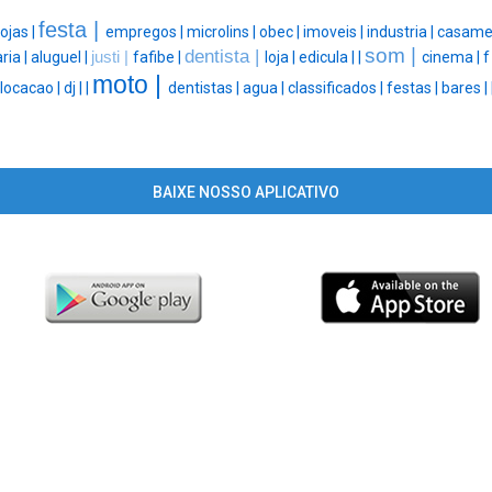
festa |
lojas |
empregos |
microlins |
obec |
imoveis |
industria |
casame
som |
dentista |
ria |
aluguel |
justi |
fafibe |
loja |
edicula |
|
cinema |
f
moto |
locacao |
dj |
|
dentistas |
agua |
classificados |
festas |
bares |
BAIXE NOSSO APLICATIVO