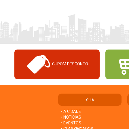
CUPOM DESCONTO
GUIA
• A CIDADE
• NOTÍCIAS
• EVENTOS
• CLASSIFICADOS