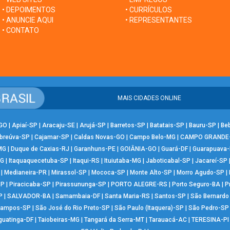
• DEPOIMENTOS
• CURRÍCULOS
• ANUNCIE AQUI
• REPRESENTANTES
• CONTATO
MAIS CIDADES ONLINE
-GO
|
Apiaí-SP
|
Aracaju-SE
|
Arujá-SP
|
Barretos-SP
|
Batatais-SP
|
Bauru-SP
|
Be
breúva-SP
|
Cajamar-SP
|
Caldas Novas-GO
|
Campo Belo-MG
|
CAMPO GRANDE
MG
|
Duque de Caxias-RJ
|
Garanhuns-PE
|
GOIÂNIA-GO
|
Guará-DF
|
Guarapuava
MG
|
Itaquaquecetuba-SP
|
Itaqui-RS
|
Ituiutaba-MG
|
Jaboticabal-SP
|
Jacareí-SP
|
Medianeira-PR
|
Mirassol-SP
|
Mococa-SP
|
Monte Alto-SP
|
Morro Agudo-SP
|
SP
|
Piracicaba-SP
|
Pirassununga-SP
|
PORTO ALEGRE-RS
|
Porto Seguro-BA
|
P
P
|
SALVADOR-BA
|
Samambaia-DF
|
Santa Maria-RS
|
Santos-SP
|
São Bernard
Campos-SP
|
São José do Rio Preto-SP
|
São Paulo (Itaquera)-SP
|
São Pedro-SP
guatinga-DF
|
Taiobeiras-MG
|
Tangará da Serra-MT
|
Tarauacá-AC
|
TERESINA-PI