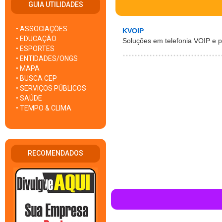
GUIA UTILIDADES
• ASSOCIAÇÕES
KVOIP
• EDUCAÇÃO
Soluções em telefonia VOIP e p
• ESPORTES
• ENTIDADES/ONGS
• MAPA
• BUSCA CEP
• SERVIÇOS PÚBLICOS
• SAÚDE
• TEMPO & CLIMA
RECOMENDADOS