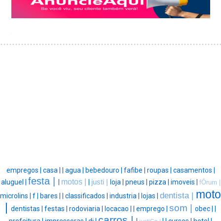
empregos |
casa |
|
agua |
bebedouro |
fafibe |
roupas |
casamentos |
festa |
motos |
aluguel |
|
|
justi |
loja |
pneus |
pizza |
imoveis |
fÓrum |
moto
dentista |
microlins |
f |
bares |
|
classificados |
industria |
lojas |
|
som |
dentistas |
festas |
rodoviaria |
locacao |
|
emprego |
obec |
|
carros |
prefeitura |
impressoras |
dj |
|
|
|
cursos |
hotel |