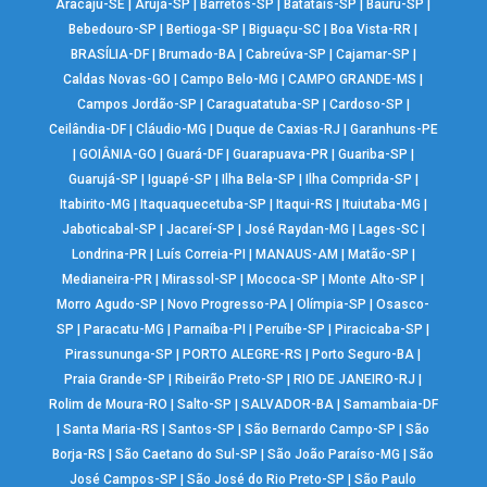
Aracaju-SE
|
Arujá-SP
|
Barretos-SP
|
Batatais-SP
|
Bauru-SP
|
Bebedouro-SP
|
Bertioga-SP
|
Biguaçu-SC
|
Boa Vista-RR
|
BRASÍLIA-DF
|
Brumado-BA
|
Cabreúva-SP
|
Cajamar-SP
|
Caldas Novas-GO
|
Campo Belo-MG
|
CAMPO GRANDE-MS
|
Campos Jordão-SP
|
Caraguatatuba-SP
|
Cardoso-SP
|
Ceilândia-DF
|
Cláudio-MG
|
Duque de Caxias-RJ
|
Garanhuns-PE
|
GOIÂNIA-GO
|
Guará-DF
|
Guarapuava-PR
|
Guariba-SP
|
Guarujá-SP
|
Iguapé-SP
|
Ilha Bela-SP
|
Ilha Comprida-SP
|
Itabirito-MG
|
Itaquaquecetuba-SP
|
Itaqui-RS
|
Ituiutaba-MG
|
Jaboticabal-SP
|
Jacareí-SP
|
José Raydan-MG
|
Lages-SC
|
Londrina-PR
|
Luís Correia-PI
|
MANAUS-AM
|
Matão-SP
|
Medianeira-PR
|
Mirassol-SP
|
Mococa-SP
|
Monte Alto-SP
|
Morro Agudo-SP
|
Novo Progresso-PA
|
Olímpia-SP
|
Osasco-
SP
|
Paracatu-MG
|
Parnaíba-PI
|
Peruíbe-SP
|
Piracicaba-SP
|
Pirassununga-SP
|
PORTO ALEGRE-RS
|
Porto Seguro-BA
|
Praia Grande-SP
|
Ribeirão Preto-SP
|
RIO DE JANEIRO-RJ
|
Rolim de Moura-RO
|
Salto-SP
|
SALVADOR-BA
|
Samambaia-DF
|
Santa Maria-RS
|
Santos-SP
|
São Bernardo Campo-SP
|
São
Borja-RS
|
São Caetano do Sul-SP
|
São João Paraíso-MG
|
São
José Campos-SP
|
São José do Rio Preto-SP
|
São Paulo