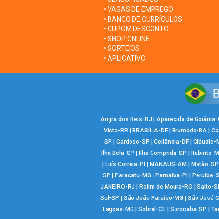
• VAGAS DE EMPREGO
• BANCO DE CURRÍCULOS
• CUPOM DESCONTO
• SHOP ONLINE
• SORTEIOS
• APLICATIVO
Angra dos Reis-RJ
|
Aparecida de Goiânia
Vista-RR
|
BRASÍLIA-DF
|
Brumado-BA
|
Ca
SP
|
Cardoso-SP
|
Ceilândia-DF
|
Cláudio-
Ilha Bela-SP
|
Ilha Comprida-SP
|
Itabirito-
|
Luís Correia-PI
|
MANAUS-AM
|
Matão-SP
SP
|
Paracatu-MG
|
Parnaíba-PI
|
Peruíbe-
JANEIRO-RJ
|
Rolim de Moura-RO
|
Salto-S
Sul-SP
|
São João Paraíso-MG
|
São José 
Lagoas-MG
|
Sobral-CE
|
Sorocaba-SP
|
Ta