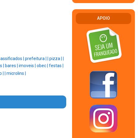
APOIO
lassificados |
prefeitura |
|
pizza |
|
s |
bares |
imoveis |
obec |
festas |
o |
|
microlins |