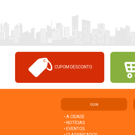
CUPOM DESCONTO
GUIA
• A CIDADE
• NOTÍCIAS
• EVENTOS
• CLASSIFICADOS