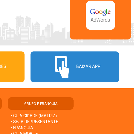
ÕES
BAIXAR APP
GRUPO E FRANQUIA
• GUIA CIDADE (MATRIZ)
• SEJA REPRESENTANTE
• FRANQUIA
• GUIA MOBILE