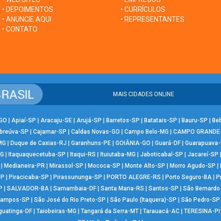
• DEPOIMENTOS
• CURRÍCULOS
• ANUNCIE AQUI
• REPRESENTANTES
• CONTATO
MAIS CIDADES ONLINE
-GO
|
Apiaí-SP
|
Aracaju-SE
|
Arujá-SP
|
Barretos-SP
|
Batatais-SP
|
Bauru-SP
|
Be
breúva-SP
|
Cajamar-SP
|
Caldas Novas-GO
|
Campo Belo-MG
|
CAMPO GRANDE
MG
|
Duque de Caxias-RJ
|
Garanhuns-PE
|
GOIÂNIA-GO
|
Guará-DF
|
Guarapuava
MG
|
Itaquaquecetuba-SP
|
Itaqui-RS
|
Ituiutaba-MG
|
Jaboticabal-SP
|
Jacareí-SP
|
Medianeira-PR
|
Mirassol-SP
|
Mococa-SP
|
Monte Alto-SP
|
Morro Agudo-SP
|
SP
|
Piracicaba-SP
|
Pirassununga-SP
|
PORTO ALEGRE-RS
|
Porto Seguro-BA
|
P
P
|
SALVADOR-BA
|
Samambaia-DF
|
Santa Maria-RS
|
Santos-SP
|
São Bernard
Campos-SP
|
São José do Rio Preto-SP
|
São Paulo (Itaquera)-SP
|
São Pedro-SP
guatinga-DF
|
Taiobeiras-MG
|
Tangará da Serra-MT
|
Tarauacá-AC
|
TERESINA-PI