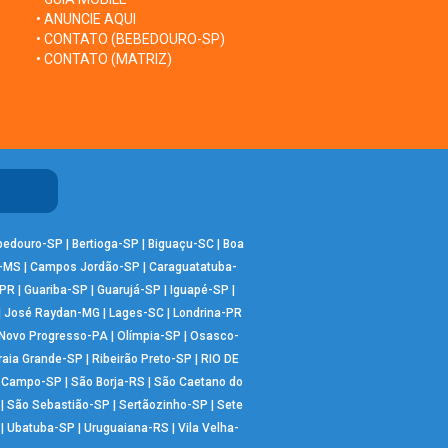
• ANUNCIE AQUI
• CONTATO (BEBEDOURO-SP)
• CONTATO (MATRIZ)
bedouro-SP
|
Bertioga-SP
|
Biguaçu-SC
|
Boa
-MS
|
Campos Jordão-SP
|
Caraguatatuba-
-PR
|
Guariba-SP
|
Guarujá-SP
|
Iguapé-SP
|
|
José Raydan-MG
|
Lages-SC
|
Londrina-PR
Novo Progresso-PA
|
Olímpia-SP
|
Osasco-
raia Grande-SP
|
Ribeirão Preto-SP
|
RIO DE
o Campo-SP
|
São Borja-RS
|
São Caetano do
|
São Sebastião-SP
|
Sertãozinho-SP
|
Sete
|
Ubatuba-SP
|
Uruguaiana-RS
|
Vila Velha-