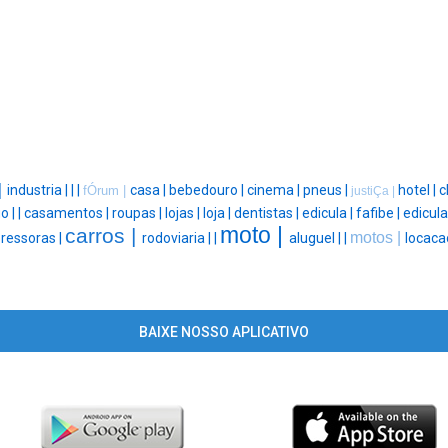
|
industria |
|
|
casa |
bebedouro |
cinema |
pneus |
hotel |
c
fÓrum |
justiÇa |
o |
|
casamentos |
roupas |
lojas |
loja |
dentistas |
edicula |
fafibe |
edicula
moto |
carros |
motos |
ressoras |
rodoviaria |
|
aluguel |
|
locaca
BAIXE NOSSO APLICATIVO