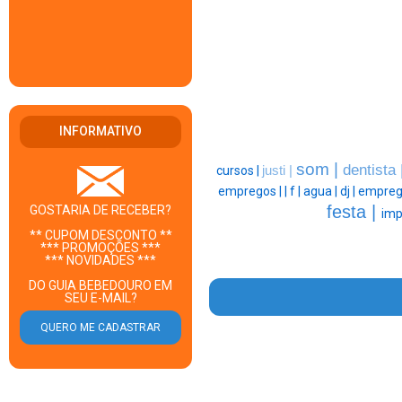
INFORMATIVO
som |
dentista 
cursos |
justi |
empregos |
|
f |
agua |
dj |
empreg
festa |
GOSTARIA DE RECEBER?
imp
** CUPOM DESCONTO **
*** PROMOÇÕES ***
*** NOVIDADES ***
DO GUIA BEBEDOURO EM
SEU E-MAIL?