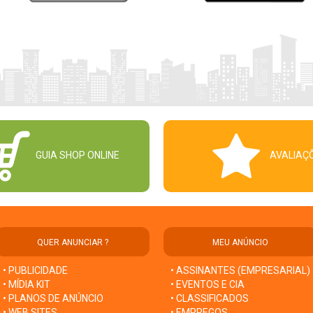
GUIA SHOP ONLINE
AVALIAÇ
QUER ANUNCIAR ?
MEU ANÚNCIO
• PUBLICIDADE
• ASSINANTES (EMPRESARIAL)
• MÍDIA KIT
• EVENTOS E CIA
• PLANOS DE ANÚNCIO
• CLASSIFICADOS
• WEB SITES
• EMPREGOS