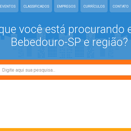
EVENTOS
CLASSIFICADOS
EMPREGOS
CURRÍCULOS
CONTATO
que você está procurando
Bebedouro-SP e região?