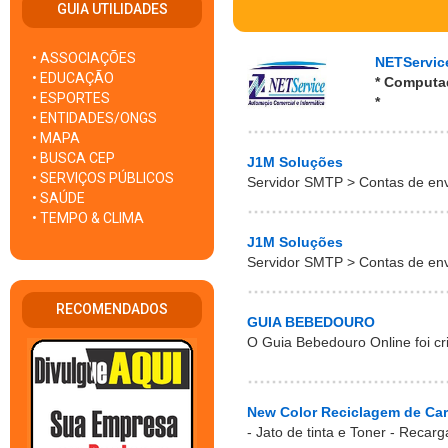
GUIA UTILIDADES
• ASSOCIAÇÕES
NETService
• EDUCAÇÃO
* Computad
• ESPORTES
*
• ENTIDADES/ONGS
• MAPA
• BUSCA CEP
J1M Soluções
• SERVIÇOS PÚBLICOS
Servidor SMTP > Contas de envi
• SAÚDE
• TEMPO & CLIMA
J1M Soluções
Servidor SMTP > Contas de envi
RECOMENDADOS
GUIA BEBEDOURO
O Guia Bebedouro Online foi cri
New Color Reciclagem de Ca
- Jato de tinta e Toner - Recar