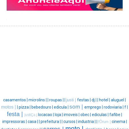
casamentos |
microlins |
|
roupas |
|
justi |
festas |
dj |
|
hotel |
aluguel |
som |
motos |
|
pizza |
bebedouro |
edicula |
emprego |
rodoviaria |
f |
festa |
locacao |
loja |
imoveis |
obec |
ediculas |
fafibe |
justiÇa |
impressoras |
casa |
|
prefeitura |
|
cursos |
industria |
|
cinema |
fÓrum |
moto |
carros |