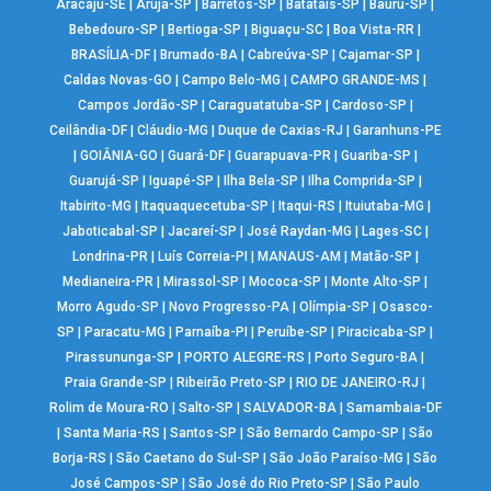
Aracaju-SE
|
Arujá-SP
|
Barretos-SP
|
Batatais-SP
|
Bauru-SP
|
Bebedouro-SP
|
Bertioga-SP
|
Biguaçu-SC
|
Boa Vista-RR
|
BRASÍLIA-DF
|
Brumado-BA
|
Cabreúva-SP
|
Cajamar-SP
|
Caldas Novas-GO
|
Campo Belo-MG
|
CAMPO GRANDE-MS
|
Campos Jordão-SP
|
Caraguatatuba-SP
|
Cardoso-SP
|
Ceilândia-DF
|
Cláudio-MG
|
Duque de Caxias-RJ
|
Garanhuns-PE
|
GOIÂNIA-GO
|
Guará-DF
|
Guarapuava-PR
|
Guariba-SP
|
Guarujá-SP
|
Iguapé-SP
|
Ilha Bela-SP
|
Ilha Comprida-SP
|
Itabirito-MG
|
Itaquaquecetuba-SP
|
Itaqui-RS
|
Ituiutaba-MG
|
Jaboticabal-SP
|
Jacareí-SP
|
José Raydan-MG
|
Lages-SC
|
Londrina-PR
|
Luís Correia-PI
|
MANAUS-AM
|
Matão-SP
|
Medianeira-PR
|
Mirassol-SP
|
Mococa-SP
|
Monte Alto-SP
|
Morro Agudo-SP
|
Novo Progresso-PA
|
Olímpia-SP
|
Osasco-
SP
|
Paracatu-MG
|
Parnaíba-PI
|
Peruíbe-SP
|
Piracicaba-SP
|
Pirassununga-SP
|
PORTO ALEGRE-RS
|
Porto Seguro-BA
|
Praia Grande-SP
|
Ribeirão Preto-SP
|
RIO DE JANEIRO-RJ
|
Rolim de Moura-RO
|
Salto-SP
|
SALVADOR-BA
|
Samambaia-DF
|
Santa Maria-RS
|
Santos-SP
|
São Bernardo Campo-SP
|
São
Borja-RS
|
São Caetano do Sul-SP
|
São João Paraíso-MG
|
São
José Campos-SP
|
São José do Rio Preto-SP
|
São Paulo