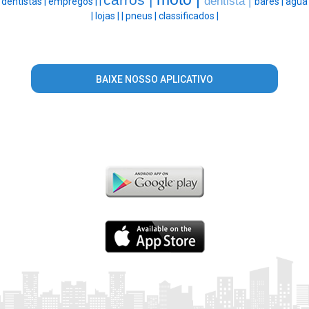
dentista |
dentistas |
empregos |
|
bares |
agua
|
lojas |
|
pneus |
classificados |
BAIXE NOSSO APLICATIVO