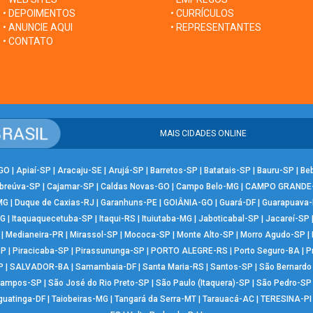
• DEPOIMENTOS
• CURRÍCULOS
• ANUNCIE AQUI
• REPRESENTANTES
• CONTATO
MAIS CIDADES ONLINE
-GO
|
Apiaí-SP
|
Aracaju-SE
|
Arujá-SP
|
Barretos-SP
|
Batatais-SP
|
Bauru-SP
|
Be
breúva-SP
|
Cajamar-SP
|
Caldas Novas-GO
|
Campo Belo-MG
|
CAMPO GRANDE
MG
|
Duque de Caxias-RJ
|
Garanhuns-PE
|
GOIÂNIA-GO
|
Guará-DF
|
Guarapuava
MG
|
Itaquaquecetuba-SP
|
Itaqui-RS
|
Ituiutaba-MG
|
Jaboticabal-SP
|
Jacareí-SP
|
Medianeira-PR
|
Mirassol-SP
|
Mococa-SP
|
Monte Alto-SP
|
Morro Agudo-SP
|
SP
|
Piracicaba-SP
|
Pirassununga-SP
|
PORTO ALEGRE-RS
|
Porto Seguro-BA
|
P
P
|
SALVADOR-BA
|
Samambaia-DF
|
Santa Maria-RS
|
Santos-SP
|
São Bernard
Campos-SP
|
São José do Rio Preto-SP
|
São Paulo (Itaquera)-SP
|
São Pedro-SP
guatinga-DF
|
Taiobeiras-MG
|
Tangará da Serra-MT
|
Tarauacá-AC
|
TERESINA-PI