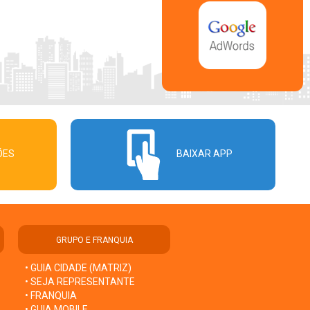
ÕES
BAIXAR APP
GRUPO E FRANQUIA
• GUIA CIDADE (MATRIZ)
• SEJA REPRESENTANTE
• FRANQUIA
• GUIA MOBILE