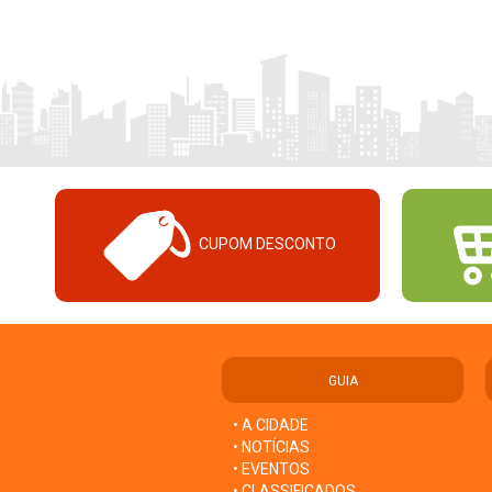
CUPOM DESCONTO
GUIA
• A CIDADE
• NOTÍCIAS
• EVENTOS
• CLASSIFICADOS