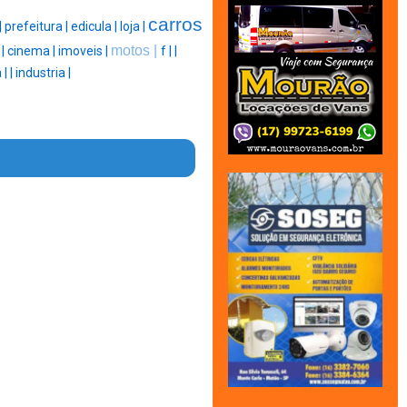
carros
|
prefeitura |
edicula |
loja |
motos |
|
|
cinema |
imoveis |
f |
|
 |
|
industria |