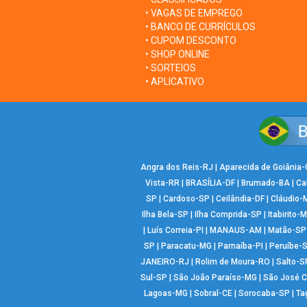
• VAGAS DE EMPREGO
• BANCO DE CURRÍCULOS
• CUPOM DESCONTO
• SHOP ONLINE
• SORTEIOS
• APLICATIVO
Angra dos Reis-RJ
|
Aparecida de Goiânia
Vista-RR
|
BRASÍLIA-DF
|
Brumado-BA
|
Ca
SP
|
Cardoso-SP
|
Ceilândia-DF
|
Cláudio-
Ilha Bela-SP
|
Ilha Comprida-SP
|
Itabirito-
|
Luís Correia-PI
|
MANAUS-AM
|
Matão-SP
SP
|
Paracatu-MG
|
Parnaíba-PI
|
Peruíbe-
JANEIRO-RJ
|
Rolim de Moura-RO
|
Salto-S
Sul-SP
|
São João Paraíso-MG
|
São José 
Lagoas-MG
|
Sobral-CE
|
Sorocaba-SP
|
Ta