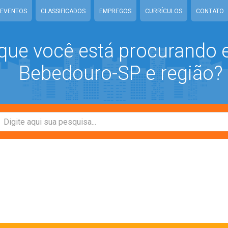
EVENTOS
CLASSIFICADOS
EMPREGOS
CURRÍCULOS
CONTATO
que você está procurando
Bebedouro-SP e região?