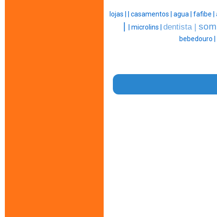
lojas |
|
casamentos |
agua |
fafibe |
|
som
dentista |
|
microlins |
bebedouro |