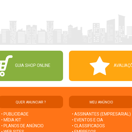
GUIA SHOP ONLINE
AVALIAÇ
QUER ANUNCIAR ?
MEU ANÚNCIO
• PUBLICIDADE
• ASSINANTES (EMPRESARIAL)
• MÍDIA KIT
• EVENTOS E CIA
• PLANOS DE ANÚNCIO
• CLASSIFICADOS
• WEB SITES
• EMPREGOS