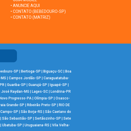
• ANUNCIE AQUI
• CONTATO (BEBEDOURO-SP)
• CONTATO (MATRIZ)
bedouro-SP
|
Bertioga-SP
|
Biguaçu-SC
|
Boa
-MS
|
Campos Jordão-SP
|
Caraguatatuba-
-PR
|
Guariba-SP
|
Guarujá-SP
|
Iguapé-SP
|
|
José Raydan-MG
|
Lages-SC
|
Londrina-PR
Novo Progresso-PA
|
Olímpia-SP
|
Osasco-
raia Grande-SP
|
Ribeirão Preto-SP
|
RIO DE
o Campo-SP
|
São Borja-RS
|
São Caetano do
|
São Sebastião-SP
|
Sertãozinho-SP
|
Sete
|
Ubatuba-SP
|
Uruguaiana-RS
|
Vila Velha-