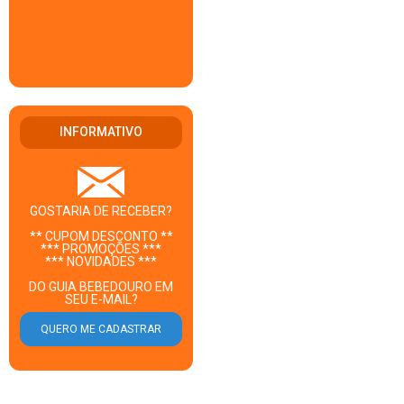
INFORMATIVO
GOSTARIA DE RECEBER?
** CUPOM DESCONTO **
*** PROMOÇÕES ***
*** NOVIDADES ***
DO GUIA BEBEDOURO EM
SEU E-MAIL?