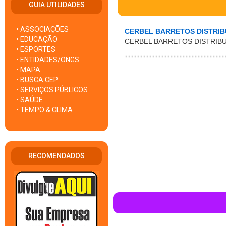
GUIA UTILIDADES
• ASSOCIAÇÕES
CERBEL BARRETOS DISTRIB
• EDUCAÇÃO
CERBEL BARRETOS DISTRIBU
• ESPORTES
• ENTIDADES/ONGS
• MAPA
• BUSCA CEP
• SERVIÇOS PÚBLICOS
• SAÚDE
• TEMPO & CLIMA
RECOMENDADOS