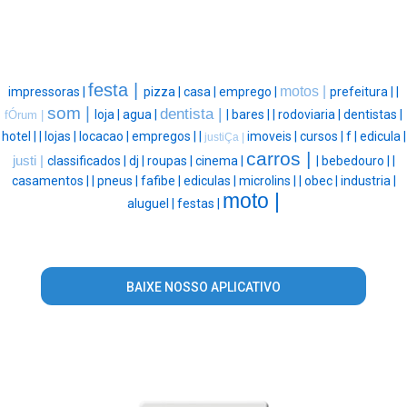
festa |
motos |
impressoras |
pizza |
casa |
emprego |
prefeitura |
|
som |
dentista |
loja |
agua |
|
bares |
|
rodoviaria |
dentistas |
fÓrum |
hotel |
|
lojas |
locacao |
empregos |
|
imoveis |
cursos |
f |
edicula |
justiÇa |
carros |
justi |
classificados |
dj |
roupas |
cinema |
|
bebedouro |
|
casamentos |
|
pneus |
fafibe |
ediculas |
microlins |
|
obec |
industria |
moto |
aluguel |
festas |
BAIXE NOSSO APLICATIVO