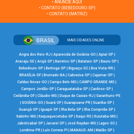
• ANUNCIE AQUI
• CONTATO (BEBEDOURO-SP)
• CONTATO (MATRIZ)
MAIS CIDADES ONLINE
Angra dos Reis-RJ
|
Aparecida de Goiânia-GO
|
Apiaí-SP
|
Aracaju-SE
|
Arujá-SP
|
Barretos-SP
|
Batatais-SP
|
Bauru-SP
|
Bebedouro-SP
|
Bertioga-SP
|
Biguaçu-SC
|
Boa Vista-RR
|
BRASÍLIA-DF
|
Brumado-BA
|
Cabreúva-SP
|
Cajamar-SP
|
Caldas Novas-GO
|
Campo Belo-MG
|
CAMPO GRANDE-MS
|
Campos Jordão-SP
|
Caraguatatuba-SP
|
Cardoso-SP
|
Ceilândia-DF
|
Cláudio-MG
|
Duque de Caxias-RJ
|
Garanhuns-PE
|
GOIÂNIA-GO
|
Guará-DF
|
Guarapuava-PR
|
Guariba-SP
|
Guarujá-SP
|
Iguapé-SP
|
Ilha Bela-SP
|
Ilha Comprida-SP
|
Itabirito-MG
|
Itaquaquecetuba-SP
|
Itaqui-RS
|
Ituiutaba-MG
|
Jaboticabal-SP
|
Jacareí-SP
|
José Raydan-MG
|
Lages-SC
|
Londrina-PR
|
Luís Correia-PI
|
MANAUS-AM
|
Matão-SP
|