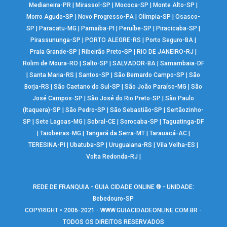
Medianeira-PR
|
Mirassol-SP
|
Mococa-SP
|
Monte Alto-SP
|
Morro Agudo-SP
|
Novo Progresso-PA
|
Olímpia-SP
|
Osasco-
SP
|
Paracatu-MG
|
Parnaíba-PI
|
Peruíbe-SP
|
Piracicaba-SP
|
Pirassununga-SP
|
PORTO ALEGRE-RS
|
Porto Seguro-BA
|
Praia Grande-SP
|
Ribeirão Preto-SP
|
RIO DE JANEIRO-RJ
|
Rolim de Moura-RO
|
Salto-SP
|
SALVADOR-BA
|
Samambaia-DF
|
Santa Maria-RS
|
Santos-SP
|
São Bernardo Campo-SP
|
São
Borja-RS
|
São Caetano do Sul-SP
|
São João Paraíso-MG
|
São
José Campos-SP
|
São José do Rio Preto-SP
|
São Paulo
(Itaquera)-SP
|
São Pedro-SP
|
São Sebastião-SP
|
Sertãozinho-
SP
|
Sete Lagoas-MG
|
Sobral-CE
|
Sorocaba-SP
|
Taguatinga-DF
|
Taiobeiras-MG
|
Tangará da Serra-MT
|
Tarauacá-AC
|
TERESINA-PI
|
Ubatuba-SP
|
Uruguaiana-RS
|
Vila Velha-ES
|
Volta Redonda-RJ
|
REDE DE FRANQUIA - GUIA CIDADE ONLINE ® - UNIDADE:
Bebedouro-SP
COPYRIGHT • 2006-2021 -
WWW.GUIACIDADEONLINE.COM.BR
-
TODOS OS DIREITOS RESERVADOS