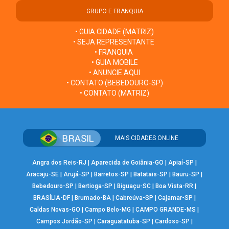
GRUPO E FRANQUIA
• GUIA CIDADE (MATRIZ)
• SEJA REPRESENTANTE
• FRANQUIA
• GUIA MOBILE
• ANUNCIE AQUI
• CONTATO (BEBEDOURO-SP)
• CONTATO (MATRIZ)
MAIS CIDADES ONLINE
Angra dos Reis-RJ
|
Aparecida de Goiânia-GO
|
Apiaí-SP
|
Aracaju-SE
|
Arujá-SP
|
Barretos-SP
|
Batatais-SP
|
Bauru-SP
|
Bebedouro-SP
|
Bertioga-SP
|
Biguaçu-SC
|
Boa Vista-RR
|
BRASÍLIA-DF
|
Brumado-BA
|
Cabreúva-SP
|
Cajamar-SP
|
Caldas Novas-GO
|
Campo Belo-MG
|
CAMPO GRANDE-MS
|
Campos Jordão-SP
|
Caraguatatuba-SP
|
Cardoso-SP
|