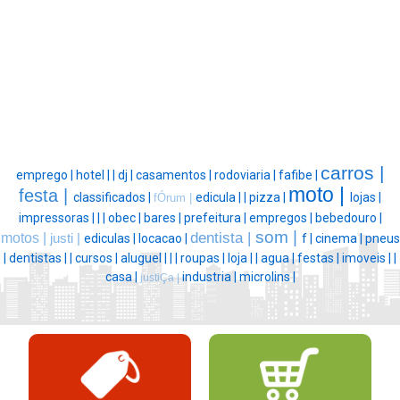
carros |
emprego |
hotel |
|
dj |
casamentos |
rodoviaria |
fafibe |
moto |
festa |
classificados |
edicula |
|
pizza |
lojas |
fÓrum |
impressoras |
|
|
obec |
bares |
prefeitura |
empregos |
bebedouro |
som |
dentista |
motos |
justi |
ediculas |
locacao |
f |
cinema |
pneus
|
dentistas |
|
cursos |
aluguel |
|
|
roupas |
loja |
|
agua |
festas |
imoveis |
|
casa |
industria |
microlins |
justiÇa |