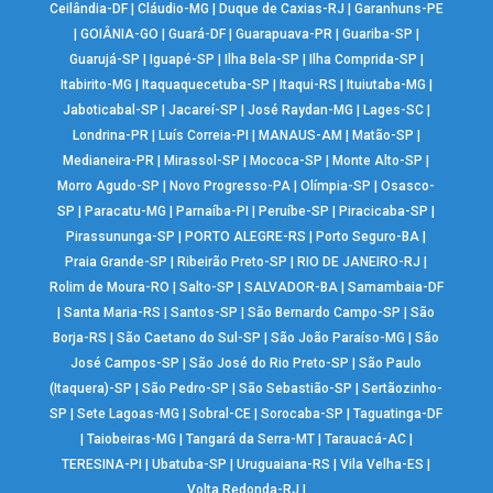
Ceilândia-DF
|
Cláudio-MG
|
Duque de Caxias-RJ
|
Garanhuns-PE
|
GOIÂNIA-GO
|
Guará-DF
|
Guarapuava-PR
|
Guariba-SP
|
Guarujá-SP
|
Iguapé-SP
|
Ilha Bela-SP
|
Ilha Comprida-SP
|
Itabirito-MG
|
Itaquaquecetuba-SP
|
Itaqui-RS
|
Ituiutaba-MG
|
Jaboticabal-SP
|
Jacareí-SP
|
José Raydan-MG
|
Lages-SC
|
Londrina-PR
|
Luís Correia-PI
|
MANAUS-AM
|
Matão-SP
|
Medianeira-PR
|
Mirassol-SP
|
Mococa-SP
|
Monte Alto-SP
|
Morro Agudo-SP
|
Novo Progresso-PA
|
Olímpia-SP
|
Osasco-
SP
|
Paracatu-MG
|
Parnaíba-PI
|
Peruíbe-SP
|
Piracicaba-SP
|
Pirassununga-SP
|
PORTO ALEGRE-RS
|
Porto Seguro-BA
|
Praia Grande-SP
|
Ribeirão Preto-SP
|
RIO DE JANEIRO-RJ
|
Rolim de Moura-RO
|
Salto-SP
|
SALVADOR-BA
|
Samambaia-DF
|
Santa Maria-RS
|
Santos-SP
|
São Bernardo Campo-SP
|
São
Borja-RS
|
São Caetano do Sul-SP
|
São João Paraíso-MG
|
São
José Campos-SP
|
São José do Rio Preto-SP
|
São Paulo
(Itaquera)-SP
|
São Pedro-SP
|
São Sebastião-SP
|
Sertãozinho-
SP
|
Sete Lagoas-MG
|
Sobral-CE
|
Sorocaba-SP
|
Taguatinga-DF
|
Taiobeiras-MG
|
Tangará da Serra-MT
|
Tarauacá-AC
|
TERESINA-PI
|
Ubatuba-SP
|
Uruguaiana-RS
|
Vila Velha-ES
|
Volta Redonda-RJ
|