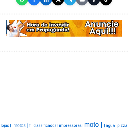
moto |
motos |
lojas |
|
f |
classificados |
impressoras |
|
agua |
pizza