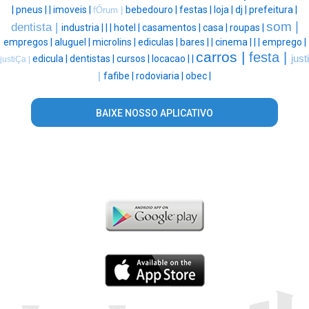
|
pneus |
|
imoveis |
bebedouro |
festas |
loja |
dj |
prefeitura |
fÓrum |
som |
dentista |
industria |
|
|
hotel |
casamentos |
casa |
roupas |
empregos |
aluguel |
microlins |
ediculas |
bares |
|
cinema |
|
|
emprego |
carros |
festa |
edicula |
dentistas |
cursos |
locacao |
|
justi
justiÇa |
|
fafibe |
rodoviaria |
obec |
BAIXE NOSSO APLICATIVO