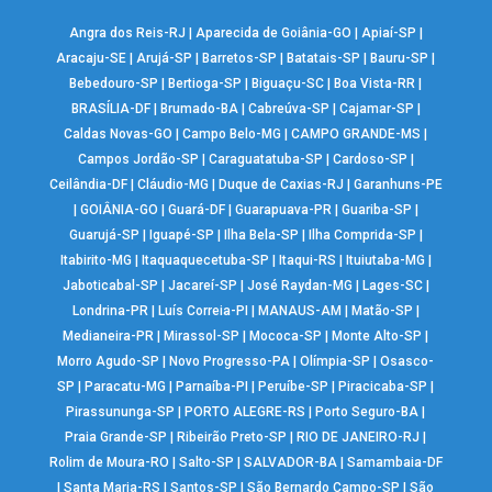
Angra dos Reis-RJ
|
Aparecida de Goiânia-GO
|
Apiaí-SP
|
Aracaju-SE
|
Arujá-SP
|
Barretos-SP
|
Batatais-SP
|
Bauru-SP
|
Bebedouro-SP
|
Bertioga-SP
|
Biguaçu-SC
|
Boa Vista-RR
|
BRASÍLIA-DF
|
Brumado-BA
|
Cabreúva-SP
|
Cajamar-SP
|
Caldas Novas-GO
|
Campo Belo-MG
|
CAMPO GRANDE-MS
|
Campos Jordão-SP
|
Caraguatatuba-SP
|
Cardoso-SP
|
Ceilândia-DF
|
Cláudio-MG
|
Duque de Caxias-RJ
|
Garanhuns-PE
|
GOIÂNIA-GO
|
Guará-DF
|
Guarapuava-PR
|
Guariba-SP
|
Guarujá-SP
|
Iguapé-SP
|
Ilha Bela-SP
|
Ilha Comprida-SP
|
Itabirito-MG
|
Itaquaquecetuba-SP
|
Itaqui-RS
|
Ituiutaba-MG
|
Jaboticabal-SP
|
Jacareí-SP
|
José Raydan-MG
|
Lages-SC
|
Londrina-PR
|
Luís Correia-PI
|
MANAUS-AM
|
Matão-SP
|
Medianeira-PR
|
Mirassol-SP
|
Mococa-SP
|
Monte Alto-SP
|
Morro Agudo-SP
|
Novo Progresso-PA
|
Olímpia-SP
|
Osasco-
SP
|
Paracatu-MG
|
Parnaíba-PI
|
Peruíbe-SP
|
Piracicaba-SP
|
Pirassununga-SP
|
PORTO ALEGRE-RS
|
Porto Seguro-BA
|
Praia Grande-SP
|
Ribeirão Preto-SP
|
RIO DE JANEIRO-RJ
|
Rolim de Moura-RO
|
Salto-SP
|
SALVADOR-BA
|
Samambaia-DF
|
Santa Maria-RS
|
Santos-SP
|
São Bernardo Campo-SP
|
São