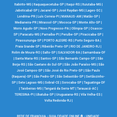
Itabirito-MG
|
Itaquaquecetuba-SP
|
Itaqui-RS
|
Ituiutaba-MG
|
Jaboticabal-SP
|
Jacareí-SP
|
José Raydan-MG
|
Lages-SC
|
Londrina-PR
|
Luís Correia-PI
|
MANAUS-AM
|
Matão-SP
|
Medianeira-PR
|
Mirassol-SP
|
Mococa-SP
|
Monte Alto-SP
|
Morro Agudo-SP
|
Novo Progresso-PA
|
Olímpia-SP
|
Osasco-
SP
|
Paracatu-MG
|
Parnaíba-PI
|
Peruíbe-SP
|
Piracicaba-SP
|
Pirassununga-SP
|
PORTO ALEGRE-RS
|
Porto Seguro-BA
|
Praia Grande-SP
|
Ribeirão Preto-SP
|
RIO DE JANEIRO-RJ
|
Rolim de Moura-RO
|
Salto-SP
|
SALVADOR-BA
|
Samambaia-DF
|
Santa Maria-RS
|
Santos-SP
|
São Bernardo Campo-SP
|
São
Borja-RS
|
São Caetano do Sul-SP
|
São João Paraíso-MG
|
São
José Campos-SP
|
São José do Rio Preto-SP
|
São Paulo
(Itaquera)-SP
|
São Pedro-SP
|
São Sebastião-SP
|
Sertãozinho-
SP
|
Sete Lagoas-MG
|
Sobral-CE
|
Sorocaba-SP
|
Taguatinga-DF
|
Taiobeiras-MG
|
Tangará da Serra-MT
|
Tarauacá-AC
|
TERESINA-PI
|
Ubatuba-SP
|
Uruguaiana-RS
|
Vila Velha-ES
|
Volta Redonda-RJ
|
REDE DE FRANQUIA - GUIA CIDADE ONLINE ® - UNIDADE: