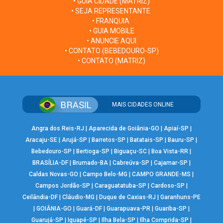
• GUIA CIDADE (MATRIZ)
• SEJA REPRESENTANTE
• FRANQUIA
• GUIA MOBILE
• ANUNCIE AQUI
• CONTATO (BEBEDOURO-SP)
• CONTATO (MATRIZ)
MAIS CIDADES ONLINE
Angra dos Reis-RJ
|
Aparecida de Goiânia-GO
|
Apiaí-SP
|
Aracaju-SE
|
Arujá-SP
|
Barretos-SP
|
Batatais-SP
|
Bauru-SP
|
Bebedouro-SP
|
Bertioga-SP
|
Biguaçu-SC
|
Boa Vista-RR
|
BRASÍLIA-DF
|
Brumado-BA
|
Cabreúva-SP
|
Cajamar-SP
|
Caldas Novas-GO
|
Campo Belo-MG
|
CAMPO GRANDE-MS
|
Campos Jordão-SP
|
Caraguatatuba-SP
|
Cardoso-SP
|
Ceilândia-DF
|
Cláudio-MG
|
Duque de Caxias-RJ
|
Garanhuns-PE
|
GOIÂNIA-GO
|
Guará-DF
|
Guarapuava-PR
|
Guariba-SP
|
Guarujá-SP
|
Iguapé-SP
|
Ilha Bela-SP
|
Ilha Comprida-SP
|