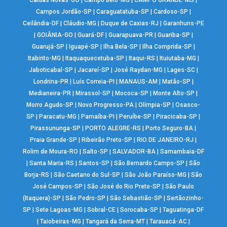
Caldas Novas-GO
|
Campo Belo-MG
|
CAMPO GRANDE-MS
|
Campos Jordão-SP
|
Caraguatatuba-SP
|
Cardoso-SP
|
Ceilândia-DF
|
Cláudio-MG
|
Duque de Caxias-RJ
|
Garanhuns-PE
|
GOIÂNIA-GO
|
Guará-DF
|
Guarapuava-PR
|
Guariba-SP
|
Guarujá-SP
|
Iguapé-SP
|
Ilha Bela-SP
|
Ilha Comprida-SP
|
Itabirito-MG
|
Itaquaquecetuba-SP
|
Itaqui-RS
|
Ituiutaba-MG
|
Jaboticabal-SP
|
Jacareí-SP
|
José Raydan-MG
|
Lages-SC
|
Londrina-PR
|
Luís Correia-PI
|
MANAUS-AM
|
Matão-SP
|
Medianeira-PR
|
Mirassol-SP
|
Mococa-SP
|
Monte Alto-SP
|
Morro Agudo-SP
|
Novo Progresso-PA
|
Olímpia-SP
|
Osasco-
SP
|
Paracatu-MG
|
Parnaíba-PI
|
Peruíbe-SP
|
Piracicaba-SP
|
Pirassununga-SP
|
PORTO ALEGRE-RS
|
Porto Seguro-BA
|
Praia Grande-SP
|
Ribeirão Preto-SP
|
RIO DE JANEIRO-RJ
|
Rolim de Moura-RO
|
Salto-SP
|
SALVADOR-BA
|
Samambaia-DF
|
Santa Maria-RS
|
Santos-SP
|
São Bernardo Campo-SP
|
São
Borja-RS
|
São Caetano do Sul-SP
|
São João Paraíso-MG
|
São
José Campos-SP
|
São José do Rio Preto-SP
|
São Paulo
(Itaquera)-SP
|
São Pedro-SP
|
São Sebastião-SP
|
Sertãozinho-
SP
|
Sete Lagoas-MG
|
Sobral-CE
|
Sorocaba-SP
|
Taguatinga-DF
|
Taiobeiras-MG
|
Tangará da Serra-MT
|
Tarauacá-AC
|