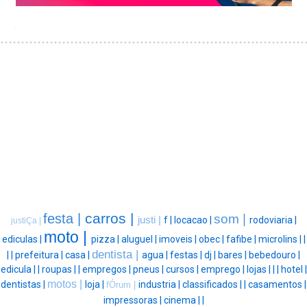
carros |
festa |
som |
justi |
f |
locacao |
rodoviaria |
justiÇa |
moto |
ediculas |
pizza |
aluguel |
imoveis |
obec |
fafibe |
microlins |
|
dentista |
|
|
prefeitura |
casa |
agua |
festas |
dj |
bares |
bebedouro |
edicula |
|
roupas |
|
empregos |
pneus |
cursos |
emprego |
lojas |
|
|
hotel |
motos |
dentistas |
loja |
industria |
classificados |
|
casamentos |
fÓrum |
impressoras |
cinema |
|