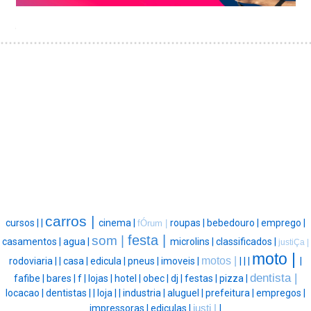
carros |
cursos |
|
cinema |
roupas |
bebedouro |
emprego |
fÓrum |
festa |
som |
casamentos |
agua |
microlins |
classificados |
justiÇa |
moto |
motos |
rodoviaria |
|
casa |
edicula |
pneus |
imoveis |
|
|
|
|
dentista |
fafibe |
bares |
f |
lojas |
hotel |
obec |
dj |
festas |
pizza |
locacao |
dentistas |
|
loja |
|
industria |
aluguel |
prefeitura |
empregos |
impressoras |
ediculas |
justi |
|