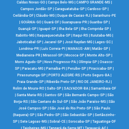
Caldas Novas-GO
|
Campo Belo-MG
|
CAMPO GRANDE-MS
|
Campos Jordão-SP
|
Caraguatatuba-SP
|
Cardoso-SP
|
Ceilândia-DF
|
Cláudio-MG
|
Duque de Caxias-RJ
|
Garanhuns-PE
|
GOIÂNIA-GO
|
Guará-DF
|
Guarapuava-PR
|
Guariba-SP
|
Guarujá-SP
|
Iguapé-SP
|
Ilha Bela-SP
|
Ilha Comprida-SP
|
Itabirito-MG
|
Itaquaquecetuba-SP
|
Itaqui-RS
|
Ituiutaba-MG
|
Jaboticabal-SP
|
Jacareí-SP
|
José Raydan-MG
|
Lages-SC
|
Londrina-PR
|
Luís Correia-PI
|
MANAUS-AM
|
Matão-SP
|
Medianeira-PR
|
Mirassol-SP
|
Mococa-SP
|
Monte Alto-SP
|
Morro Agudo-SP
|
Novo Progresso-PA
|
Olímpia-SP
|
Osasco-
SP
|
Paracatu-MG
|
Parnaíba-PI
|
Peruíbe-SP
|
Piracicaba-SP
|
Pirassununga-SP
|
PORTO ALEGRE-RS
|
Porto Seguro-BA
|
Praia Grande-SP
|
Ribeirão Preto-SP
|
RIO DE JANEIRO-RJ
|
Rolim de Moura-RO
|
Salto-SP
|
SALVADOR-BA
|
Samambaia-DF
|
Santa Maria-RS
|
Santos-SP
|
São Bernardo Campo-SP
|
São
Borja-RS
|
São Caetano do Sul-SP
|
São João Paraíso-MG
|
São
José Campos-SP
|
São José do Rio Preto-SP
|
São Paulo
(Itaquera)-SP
|
São Pedro-SP
|
São Sebastião-SP
|
Sertãozinho-
SP
|
Sete Lagoas-MG
|
Sobral-CE
|
Sorocaba-SP
|
Taguatinga-DF
|
Taiobeiras-MG
|
Tangará da Serra-MT
|
Tarauacá-AC
|