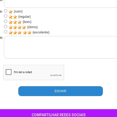
o
:
(ruim)
(regular)
(bom)
(ótimo)
(excelente)
s:
COMPARTILHAR REDES SOCIAIS