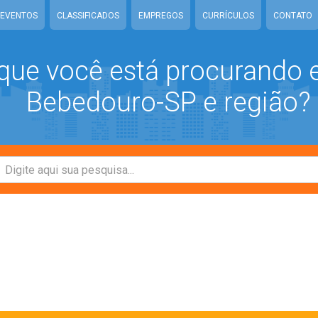
EVENTOS
CLASSIFICADOS
EMPREGOS
CURRÍCULOS
CONTATO
que você está procurando
Bebedouro-SP e região?