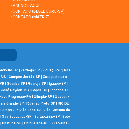
• ANUNCIE AQUI
• CONTATO (BEBEDOURO-SP)
• CONTATO (MATRIZ)
bedouro-SP
|
Bertioga-SP
|
Biguaçu-SC
|
Boa
-MS
|
Campos Jordão-SP
|
Caraguatatuba-
-PR
|
Guariba-SP
|
Guarujá-SP
|
Iguapé-SP
|
|
José Raydan-MG
|
Lages-SC
|
Londrina-PR
Novo Progresso-PA
|
Olímpia-SP
|
Osasco-
raia Grande-SP
|
Ribeirão Preto-SP
|
RIO DE
o Campo-SP
|
São Borja-RS
|
São Caetano do
|
São Sebastião-SP
|
Sertãozinho-SP
|
Sete
|
Ubatuba-SP
|
Uruguaiana-RS
|
Vila Velha-