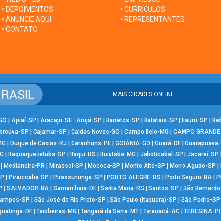
• DEPOIMENTOS
• CURRÍCULOS
• ANUNCIE AQUI
• REPRESENTANTES
• CONTATO
MAIS CIDADES ONLINE
-GO
|
Apiaí-SP
|
Aracaju-SE
|
Arujá-SP
|
Barretos-SP
|
Batatais-SP
|
Bauru-SP
|
Be
breúva-SP
|
Cajamar-SP
|
Caldas Novas-GO
|
Campo Belo-MG
|
CAMPO GRANDE
MG
|
Duque de Caxias-RJ
|
Garanhuns-PE
|
GOIÂNIA-GO
|
Guará-DF
|
Guarapuava
MG
|
Itaquaquecetuba-SP
|
Itaqui-RS
|
Ituiutaba-MG
|
Jaboticabal-SP
|
Jacareí-SP
|
Medianeira-PR
|
Mirassol-SP
|
Mococa-SP
|
Monte Alto-SP
|
Morro Agudo-SP
|
SP
|
Piracicaba-SP
|
Pirassununga-SP
|
PORTO ALEGRE-RS
|
Porto Seguro-BA
|
P
P
|
SALVADOR-BA
|
Samambaia-DF
|
Santa Maria-RS
|
Santos-SP
|
São Bernard
Campos-SP
|
São José do Rio Preto-SP
|
São Paulo (Itaquera)-SP
|
São Pedro-SP
guatinga-DF
|
Taiobeiras-MG
|
Tangará da Serra-MT
|
Tarauacá-AC
|
TERESINA-PI