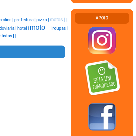
APOIO
motos |
rolins |
prefeitura |
pizza |
|
moto |
doviaria |
hotel |
|
roupas |
tistas |
|