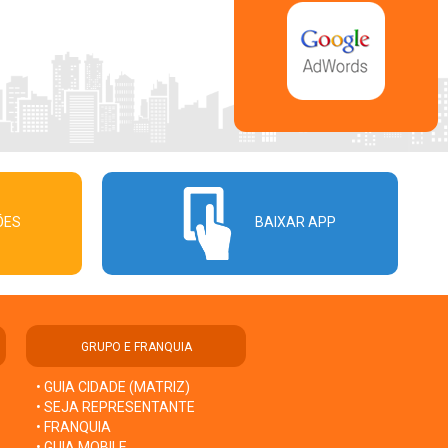
ÕES
BAIXAR APP
GRUPO E FRANQUIA
• GUIA CIDADE (MATRIZ)
• SEJA REPRESENTANTE
• FRANQUIA
• GUIA MOBILE