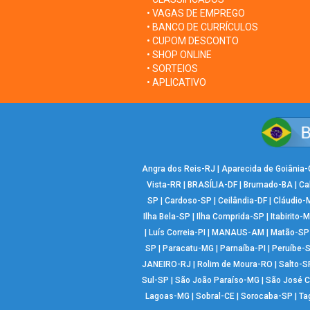
• VAGAS DE EMPREGO
• BANCO DE CURRÍCULOS
• CUPOM DESCONTO
• SHOP ONLINE
• SORTEIOS
• APLICATIVO
Angra dos Reis-RJ
|
Aparecida de Goiânia
Vista-RR
|
BRASÍLIA-DF
|
Brumado-BA
|
Ca
SP
|
Cardoso-SP
|
Ceilândia-DF
|
Cláudio-
Ilha Bela-SP
|
Ilha Comprida-SP
|
Itabirito-
|
Luís Correia-PI
|
MANAUS-AM
|
Matão-SP
SP
|
Paracatu-MG
|
Parnaíba-PI
|
Peruíbe-
JANEIRO-RJ
|
Rolim de Moura-RO
|
Salto-S
Sul-SP
|
São João Paraíso-MG
|
São José 
Lagoas-MG
|
Sobral-CE
|
Sorocaba-SP
|
Ta