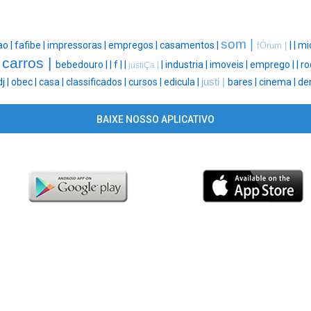
som |
ao |
fafibe |
impressoras |
empregos |
casamentos |
|
|
mic
fÓrum |
carros |
|
bebedouro |
|
f |
|
|
industria |
imoveis |
emprego |
|
ro
justiÇa |
dj |
obec |
casa |
classificados |
cursos |
edicula |
justi |
bares |
cinema |
den
BAIXE NOSSO APLICATIVO