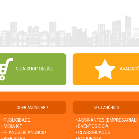
GUIA SHOP ONLINE
AVALIAÇ
QUER ANUNCIAR ?
MEU ANÚNCIO
• PUBLICIDADE
• ASSINANTES (EMPRESARIAL)
• MÍDIA KIT
• EVENTOS E CIA
• PLANOS DE ANÚNCIO
• CLASSIFICADOS
• WEB SITES
• EMPREGOS