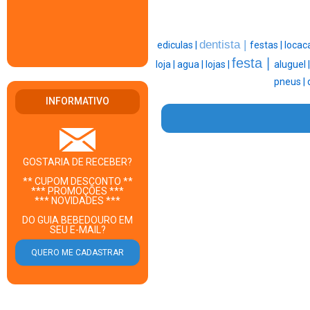
dentista |
ediculas |
festas |
locac
festa |
loja |
agua |
lojas |
aluguel 
pneus |
INFORMATIVO
GOSTARIA DE RECEBER?
** CUPOM DESCONTO **
*** PROMOÇÕES ***
*** NOVIDADES ***
DO GUIA BEBEDOURO EM
SEU E-MAIL?