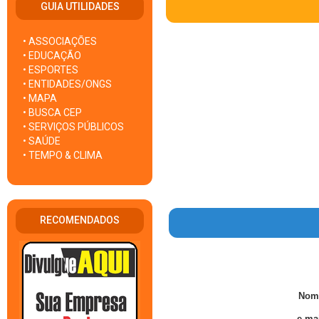
GUIA UTILIDADES
• ASSOCIAÇÕES
• EDUCAÇÃO
• ESPORTES
• ENTIDADES/ONGS
• MAPA
• BUSCA CEP
• SERVIÇOS PÚBLICOS
• SAÚDE
• TEMPO & CLIMA
RECOMENDADOS
Nom
e-mai