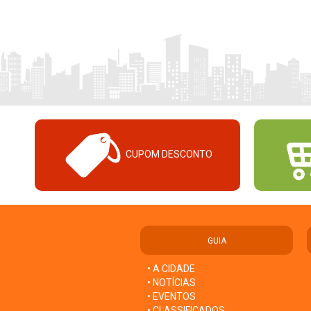
CUPOM DESCONTO
GUIA
• A CIDADE
• NOTÍCIAS
• EVENTOS
• CLASSIFICADOS