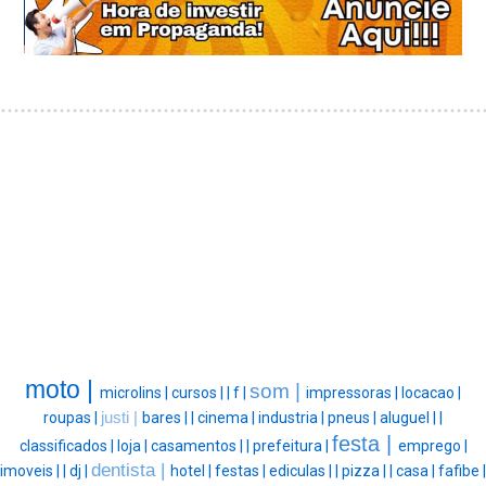
moto |
som |
microlins |
cursos |
|
f |
impressoras |
locacao |
roupas |
justi |
bares |
|
cinema |
industria |
pneus |
aluguel |
|
festa |
classificados |
loja |
casamentos |
|
prefeitura |
emprego |
dentista |
imoveis |
|
dj |
hotel |
festas |
ediculas |
|
pizza |
|
casa |
fafibe |