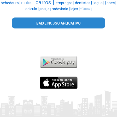
carros |
motos |
bebedouro |
empregos |
dentistas |
|
agua |
|
obec |
edicula |
rodoviaria |
lojas |
fÓrum |
justiÇa |
BAIXE NOSSO APLICATIVO