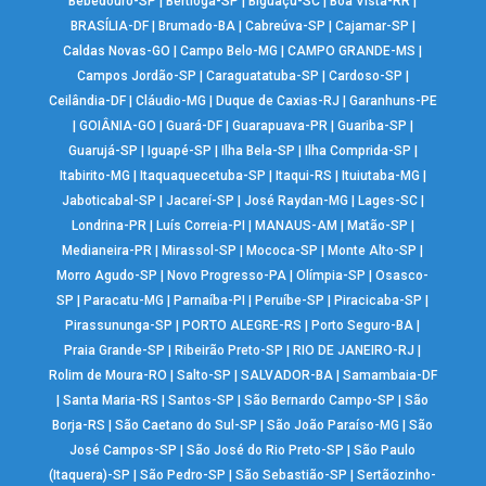
Bebedouro-SP
|
Bertioga-SP
|
Biguaçu-SC
|
Boa Vista-RR
|
BRASÍLIA-DF
|
Brumado-BA
|
Cabreúva-SP
|
Cajamar-SP
|
Caldas Novas-GO
|
Campo Belo-MG
|
CAMPO GRANDE-MS
|
Campos Jordão-SP
|
Caraguatatuba-SP
|
Cardoso-SP
|
Ceilândia-DF
|
Cláudio-MG
|
Duque de Caxias-RJ
|
Garanhuns-PE
|
GOIÂNIA-GO
|
Guará-DF
|
Guarapuava-PR
|
Guariba-SP
|
Guarujá-SP
|
Iguapé-SP
|
Ilha Bela-SP
|
Ilha Comprida-SP
|
Itabirito-MG
|
Itaquaquecetuba-SP
|
Itaqui-RS
|
Ituiutaba-MG
|
Jaboticabal-SP
|
Jacareí-SP
|
José Raydan-MG
|
Lages-SC
|
Londrina-PR
|
Luís Correia-PI
|
MANAUS-AM
|
Matão-SP
|
Medianeira-PR
|
Mirassol-SP
|
Mococa-SP
|
Monte Alto-SP
|
Morro Agudo-SP
|
Novo Progresso-PA
|
Olímpia-SP
|
Osasco-
SP
|
Paracatu-MG
|
Parnaíba-PI
|
Peruíbe-SP
|
Piracicaba-SP
|
Pirassununga-SP
|
PORTO ALEGRE-RS
|
Porto Seguro-BA
|
Praia Grande-SP
|
Ribeirão Preto-SP
|
RIO DE JANEIRO-RJ
|
Rolim de Moura-RO
|
Salto-SP
|
SALVADOR-BA
|
Samambaia-DF
|
Santa Maria-RS
|
Santos-SP
|
São Bernardo Campo-SP
|
São
Borja-RS
|
São Caetano do Sul-SP
|
São João Paraíso-MG
|
São
José Campos-SP
|
São José do Rio Preto-SP
|
São Paulo
(Itaquera)-SP
|
São Pedro-SP
|
São Sebastião-SP
|
Sertãozinho-