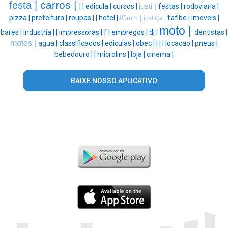
carros |
festa |
|
|
edicula |
cursos |
justi |
festas |
rodoviaria |
pizza |
prefeitura |
roupas |
|
hotel |
fafibe |
imoveis |
fÓrum |
justiÇa |
moto |
bares |
industria |
|
impressoras |
f |
empregos |
dj |
dentistas |
motos |
agua |
classificados |
ediculas |
obec |
|
|
|
locacao |
pneus |
bebedouro |
|
microlins |
loja |
cinema |
BAIXE NOSSO APLICATIVO