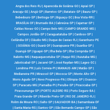
Angra dos Reis-RJ
|
Aparecida de Goiânia-GO
|
Apiaí-SP
|
Aracaju-SE
|
Arujá-SP
|
Barretos-SP
|
Batatais-SP
|
Bauru-SP
|
Bebedouro-SP
|
Bertioga-SP
|
Biguaçu-SC
|
Boa Vista-RR
|
BRASÍLIA-DF
|
Brumado-BA
|
Cabreúva-SP
|
Cajamar-SP
|
Caldas Novas-GO
|
Campo Belo-MG
|
CAMPO GRANDE-MS
|
Campos Jordão-SP
|
Caraguatatuba-SP
|
Cardoso-SP
|
Ceilândia-DF
|
Cláudio-MG
|
Duque de Caxias-RJ
|
Garanhuns-PE
|
GOIÂNIA-GO
|
Guará-DF
|
Guarapuava-PR
|
Guariba-SP
|
Guarujá-SP
|
Iguapé-SP
|
Ilha Bela-SP
|
Ilha Comprida-SP
|
Itabirito-MG
|
Itaquaquecetuba-SP
|
Itaqui-RS
|
Ituiutaba-MG
|
Jaboticabal-SP
|
Jacareí-SP
|
José Raydan-MG
|
Lages-SC
|
Londrina-PR
|
Luís Correia-PI
|
MANAUS-AM
|
Matão-SP
|
Medianeira-PR
|
Mirassol-SP
|
Mococa-SP
|
Monte Alto-SP
|
Morro Agudo-SP
|
Novo Progresso-PA
|
Olímpia-SP
|
Osasco-
SP
|
Paracatu-MG
|
Parnaíba-PI
|
Peruíbe-SP
|
Piracicaba-SP
|
Pirassununga-SP
|
PORTO ALEGRE-RS
|
Porto Seguro-BA
|
Praia Grande-SP
|
Ribeirão Preto-SP
|
RIO DE JANEIRO-RJ
|
Rolim de Moura-RO
|
Salto-SP
|
SALVADOR-BA
|
Samambaia-DF
|
Santa Maria-RS
|
Santos-SP
|
São Bernardo Campo-SP
|
São