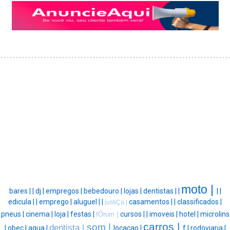
moto |
bares |
|
dj |
empregos |
bebedouro |
lojas |
dentistas |
|
|
|
edicula |
|
emprego |
aluguel |
|
casamentos |
|
classificados |
justiÇa |
pneus |
cinema |
loja |
festas |
cursos |
|
imoveis |
hotel |
microlins
fÓrum |
carros |
som |
dentista |
|
obec |
agua |
locacao |
f |
rodoviaria |