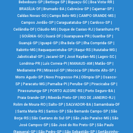
Bebedouro-SP
|
Bertioga-SP
|
Biguaçu-SC
|
Boa Vista-RR
|
BRASÍLIA-DF
|
Brumado-BA
|
Cabreúva-SP
|
Cajamar-SP
|
Caldas Novas-GO
|
Campo Belo-MG
|
CAMPO GRANDE-MS
|
Campos Jordão-SP
|
Caraguatatuba-SP
|
Cardoso-SP
|
Ceilândia-DF
|
Cláudio-MG
|
Duque de Caxias-RJ
|
Garanhuns-PE
|
GOIÂNIA-GO
|
Guará-DF
|
Guarapuava-PR
|
Guariba-SP
|
Guarujá-SP
|
Iguapé-SP
|
Ilha Bela-SP
|
Ilha Comprida-SP
|
Itabirito-MG
|
Itaquaquecetuba-SP
|
Itaqui-RS
|
Ituiutaba-MG
|
Jaboticabal-SP
|
Jacareí-SP
|
José Raydan-MG
|
Lages-SC
|
Londrina-PR
|
Luís Correia-PI
|
MANAUS-AM
|
Matão-SP
|
Medianeira-PR
|
Mirassol-SP
|
Mococa-SP
|
Monte Alto-SP
|
Morro Agudo-SP
|
Novo Progresso-PA
|
Olímpia-SP
|
Osasco-
SP
|
Paracatu-MG
|
Parnaíba-PI
|
Peruíbe-SP
|
Piracicaba-SP
|
Pirassununga-SP
|
PORTO ALEGRE-RS
|
Porto Seguro-BA
|
Praia Grande-SP
|
Ribeirão Preto-SP
|
RIO DE JANEIRO-RJ
|
Rolim de Moura-RO
|
Salto-SP
|
SALVADOR-BA
|
Samambaia-DF
|
Santa Maria-RS
|
Santos-SP
|
São Bernardo Campo-SP
|
São
Borja-RS
|
São Caetano do Sul-SP
|
São João Paraíso-MG
|
São
José Campos-SP
|
São José do Rio Preto-SP
|
São Paulo
(Itaquera)-SP
|
São Pedro-SP
|
São Sebastião-SP
|
Sertãozinho-