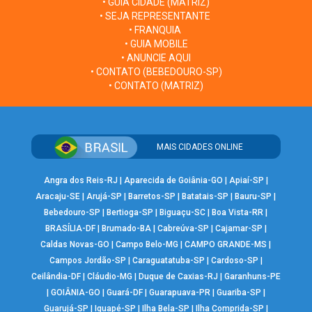
• GUIA CIDADE (MATRIZ)
• SEJA REPRESENTANTE
• FRANQUIA
• GUIA MOBILE
• ANUNCIE AQUI
• CONTATO (BEBEDOURO-SP)
• CONTATO (MATRIZ)
MAIS CIDADES ONLINE
Angra dos Reis-RJ
|
Aparecida de Goiânia-GO
|
Apiaí-SP
|
Aracaju-SE
|
Arujá-SP
|
Barretos-SP
|
Batatais-SP
|
Bauru-SP
|
Bebedouro-SP
|
Bertioga-SP
|
Biguaçu-SC
|
Boa Vista-RR
|
BRASÍLIA-DF
|
Brumado-BA
|
Cabreúva-SP
|
Cajamar-SP
|
Caldas Novas-GO
|
Campo Belo-MG
|
CAMPO GRANDE-MS
|
Campos Jordão-SP
|
Caraguatatuba-SP
|
Cardoso-SP
|
Ceilândia-DF
|
Cláudio-MG
|
Duque de Caxias-RJ
|
Garanhuns-PE
|
GOIÂNIA-GO
|
Guará-DF
|
Guarapuava-PR
|
Guariba-SP
|
Guarujá-SP
|
Iguapé-SP
|
Ilha Bela-SP
|
Ilha Comprida-SP
|