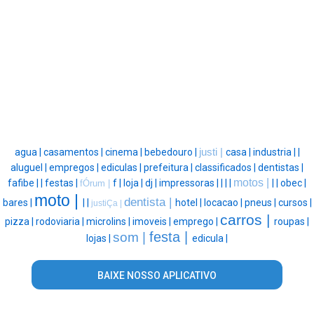
agua |
casamentos |
cinema |
bebedouro |
justi |
casa |
industria |
|
aluguel |
empregos |
ediculas |
prefeitura |
classificados |
dentistas |
motos |
fafibe |
|
festas |
f |
loja |
dj |
impressoras |
|
|
|
|
|
obec |
fÓrum |
moto |
dentista |
bares |
|
|
hotel |
locacao |
pneus |
cursos |
justiÇa |
carros |
pizza |
rodoviaria |
microlins |
imoveis |
emprego |
roupas |
festa |
som |
lojas |
edicula |
BAIXE NOSSO APLICATIVO