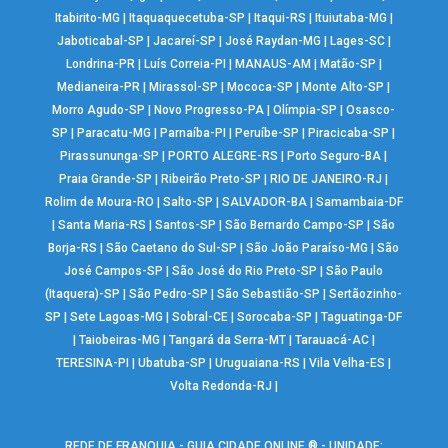
Itabirito-MG
|
Itaquaquecetuba-SP
|
Itaqui-RS
|
Ituiutaba-MG
|
Jaboticabal-SP
|
Jacareí-SP
|
José Raydan-MG
|
Lages-SC
|
Londrina-PR
|
Luís Correia-PI
|
MANAUS-AM
|
Matão-SP
|
Medianeira-PR
|
Mirassol-SP
|
Mococa-SP
|
Monte Alto-SP
|
Morro Agudo-SP
|
Novo Progresso-PA
|
Olímpia-SP
|
Osasco-
SP
|
Paracatu-MG
|
Parnaíba-PI
|
Peruíbe-SP
|
Piracicaba-SP
|
Pirassununga-SP
|
PORTO ALEGRE-RS
|
Porto Seguro-BA
|
Praia Grande-SP
|
Ribeirão Preto-SP
|
RIO DE JANEIRO-RJ
|
Rolim de Moura-RO
|
Salto-SP
|
SALVADOR-BA
|
Samambaia-DF
|
Santa Maria-RS
|
Santos-SP
|
São Bernardo Campo-SP
|
São
Borja-RS
|
São Caetano do Sul-SP
|
São João Paraíso-MG
|
São
José Campos-SP
|
São José do Rio Preto-SP
|
São Paulo
(Itaquera)-SP
|
São Pedro-SP
|
São Sebastião-SP
|
Sertãozinho-
SP
|
Sete Lagoas-MG
|
Sobral-CE
|
Sorocaba-SP
|
Taguatinga-DF
|
Taiobeiras-MG
|
Tangará da Serra-MT
|
Tarauacá-AC
|
TERESINA-PI
|
Ubatuba-SP
|
Uruguaiana-RS
|
Vila Velha-ES
|
Volta Redonda-RJ
|
REDE DE FRANQUIA - GUIA CIDADE ONLINE ® - UNIDADE: