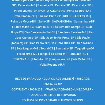
Morro Agudo-SP
|
Novo Progresso-PA
|
Olímpia-SP
|
Osasco-
SP
|
Paracatu-MG
|
Parnaíba-PI
|
Peruíbe-SP
|
Piracicaba-SP
|
Pirassununga-SP
|
PORTO ALEGRE-RS
|
Porto Seguro-BA
|
Praia Grande-SP
|
Ribeirão Preto-SP
|
RIO DE JANEIRO-RJ
|
Rolim de Moura-RO
|
Salto-SP
|
SALVADOR-BA
|
Samambaia-DF
|
Santa Maria-RS
|
Santos-SP
|
São Bernardo Campo-SP
|
São
Borja-RS
|
São Caetano do Sul-SP
|
São João Paraíso-MG
|
São
José Campos-SP
|
São José do Rio Preto-SP
|
São Paulo
(Itaquera)-SP
|
São Pedro-SP
|
São Sebastião-SP
|
Sertãozinho-
SP
|
Sete Lagoas-MG
|
Sobral-CE
|
Sorocaba-SP
|
Taguatinga-DF
|
Taiobeiras-MG
|
Tangará da Serra-MT
|
Tarauacá-AC
|
TERESINA-PI
|
Ubatuba-SP
|
Uruguaiana-RS
|
Vila Velha-ES
|
Volta Redonda-RJ
|
REDE DE FRANQUIA - GUIA CIDADE ONLINE ® - UNIDADE:
Bebedouro-SP
COPYRIGHT • 2006-2021 -
WWW.GUIACIDADEONLINE.COM.BR
-
TODOS OS DIREITOS RESERVADOS
POLÍTICA DE PRIVACIDADE E TERMOS DE USO