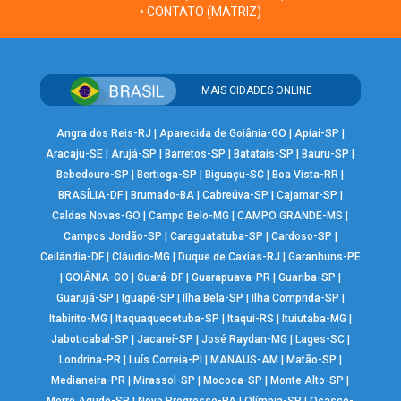
• CONTATO (MATRIZ)
MAIS CIDADES ONLINE
Angra dos Reis-RJ
|
Aparecida de Goiânia-GO
|
Apiaí-SP
|
Aracaju-SE
|
Arujá-SP
|
Barretos-SP
|
Batatais-SP
|
Bauru-SP
|
Bebedouro-SP
|
Bertioga-SP
|
Biguaçu-SC
|
Boa Vista-RR
|
BRASÍLIA-DF
|
Brumado-BA
|
Cabreúva-SP
|
Cajamar-SP
|
Caldas Novas-GO
|
Campo Belo-MG
|
CAMPO GRANDE-MS
|
Campos Jordão-SP
|
Caraguatatuba-SP
|
Cardoso-SP
|
Ceilândia-DF
|
Cláudio-MG
|
Duque de Caxias-RJ
|
Garanhuns-PE
|
GOIÂNIA-GO
|
Guará-DF
|
Guarapuava-PR
|
Guariba-SP
|
Guarujá-SP
|
Iguapé-SP
|
Ilha Bela-SP
|
Ilha Comprida-SP
|
Itabirito-MG
|
Itaquaquecetuba-SP
|
Itaqui-RS
|
Ituiutaba-MG
|
Jaboticabal-SP
|
Jacareí-SP
|
José Raydan-MG
|
Lages-SC
|
Londrina-PR
|
Luís Correia-PI
|
MANAUS-AM
|
Matão-SP
|
Medianeira-PR
|
Mirassol-SP
|
Mococa-SP
|
Monte Alto-SP
|