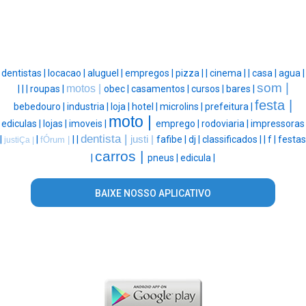
dentistas |
locacao |
aluguel |
empregos |
pizza |
|
cinema |
|
casa |
agua |
som |
motos |
|
|
|
roupas |
obec |
casamentos |
cursos |
bares |
festa |
bebedouro |
industria |
loja |
hotel |
microlins |
prefeitura |
moto |
ediculas |
lojas |
imoveis |
emprego |
rodoviaria |
impressoras
dentista |
|
|
|
|
justi |
fafibe |
dj |
classificados |
|
f |
festas
fÓrum |
justiÇa |
carros |
|
pneus |
edicula |
BAIXE NOSSO APLICATIVO