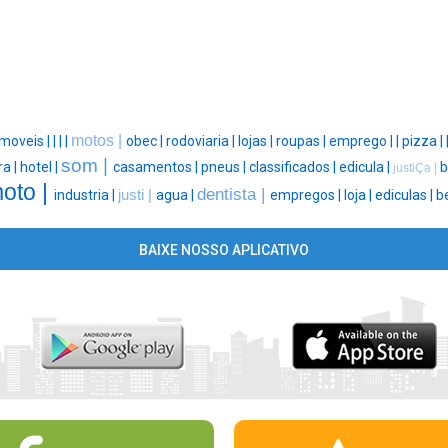
motos |
imoveis |
|
|
|
obec |
rodoviaria |
lojas |
roupas |
emprego |
|
pizza |
som |
ra |
hotel |
casamentos |
pneus |
classificados |
edicula |
b
justiÇa |
oto |
dentista |
industria |
justi |
agua |
empregos |
loja |
ediculas |
b
BAIXE NOSSO APLICATIVO