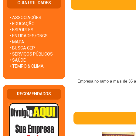
GUIA UTILIDADES
• ASSOCIAÇÕES
• EDUCAÇÃO
• ESPORTES
• ENTIDADES/ONGS
• MAPA
• BUSCA CEP
• SERVIÇOS PÚBLICOS
• SAÚDE
• TEMPO & CLIMA
Empresa no ramo a mais de 35 an
RECOMENDADOS