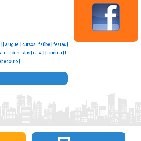
|
|
|
aluguel |
cursos |
fafibe |
festas |
ares |
dentistas |
casa |
|
cinema |
f |
ebedouro |