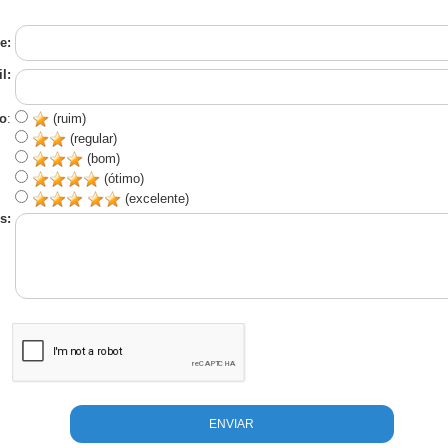
e:
l:
o
:
(ruim)
(regular)
(bom)
(ótimo)
(excelente)
s: