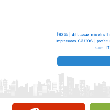
festa |
dj |
locacao |
microlins |
|
carros |
impressoras |
prefeitu
m
fÓrum |