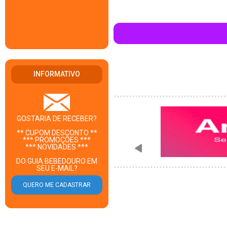
INFORMATIVO
GOSTARIA DE RECEBER?
** CUPOM DESCONTO **
*** PROMOÇÕES ***
*** NOVIDADES ***
DO GUIA BEBEDOURO EM
SEU E-MAIL?