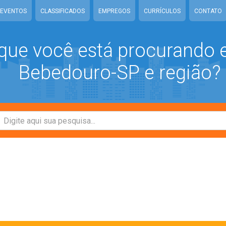
EVENTOS
CLASSIFICADOS
EMPREGOS
CURRÍCULOS
CONTATO
que você está procurando
Bebedouro-SP e região?