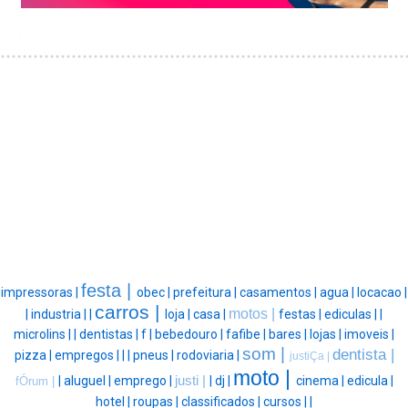
festa |
impressoras |
obec |
prefeitura |
casamentos |
agua |
locacao |
carros |
motos |
|
industria |
|
loja |
casa |
festas |
ediculas |
|
microlins |
|
dentistas |
f |
bebedouro |
fafibe |
bares |
lojas |
imoveis |
som |
dentista |
pizza |
empregos |
|
|
pneus |
rodoviaria |
justiÇa |
moto |
|
aluguel |
emprego |
justi |
|
dj |
cinema |
edicula |
fÓrum |
hotel |
roupas |
classificados |
cursos |
|