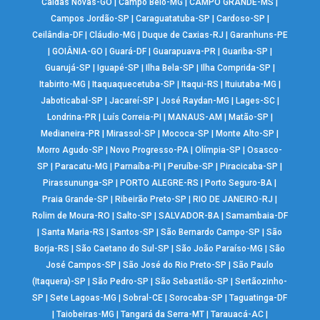
Caldas Novas-GO
|
Campo Belo-MG
|
CAMPO GRANDE-MS
|
Campos Jordão-SP
|
Caraguatatuba-SP
|
Cardoso-SP
|
Ceilândia-DF
|
Cláudio-MG
|
Duque de Caxias-RJ
|
Garanhuns-PE
|
GOIÂNIA-GO
|
Guará-DF
|
Guarapuava-PR
|
Guariba-SP
|
Guarujá-SP
|
Iguapé-SP
|
Ilha Bela-SP
|
Ilha Comprida-SP
|
Itabirito-MG
|
Itaquaquecetuba-SP
|
Itaqui-RS
|
Ituiutaba-MG
|
Jaboticabal-SP
|
Jacareí-SP
|
José Raydan-MG
|
Lages-SC
|
Londrina-PR
|
Luís Correia-PI
|
MANAUS-AM
|
Matão-SP
|
Medianeira-PR
|
Mirassol-SP
|
Mococa-SP
|
Monte Alto-SP
|
Morro Agudo-SP
|
Novo Progresso-PA
|
Olímpia-SP
|
Osasco-
SP
|
Paracatu-MG
|
Parnaíba-PI
|
Peruíbe-SP
|
Piracicaba-SP
|
Pirassununga-SP
|
PORTO ALEGRE-RS
|
Porto Seguro-BA
|
Praia Grande-SP
|
Ribeirão Preto-SP
|
RIO DE JANEIRO-RJ
|
Rolim de Moura-RO
|
Salto-SP
|
SALVADOR-BA
|
Samambaia-DF
|
Santa Maria-RS
|
Santos-SP
|
São Bernardo Campo-SP
|
São
Borja-RS
|
São Caetano do Sul-SP
|
São João Paraíso-MG
|
São
José Campos-SP
|
São José do Rio Preto-SP
|
São Paulo
(Itaquera)-SP
|
São Pedro-SP
|
São Sebastião-SP
|
Sertãozinho-
SP
|
Sete Lagoas-MG
|
Sobral-CE
|
Sorocaba-SP
|
Taguatinga-DF
|
Taiobeiras-MG
|
Tangará da Serra-MT
|
Tarauacá-AC
|