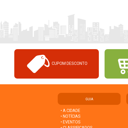
CUPOM DESCONTO
GUIA
• A CIDADE
• NOTÍCIAS
• EVENTOS
• CLASSIFICADOS