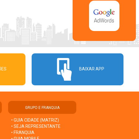
ÕES
BAIXAR APP
GRUPO E FRANQUIA
• GUIA CIDADE (MATRIZ)
• SEJA REPRESENTANTE
• FRANQUIA
• GUIA MOBILE