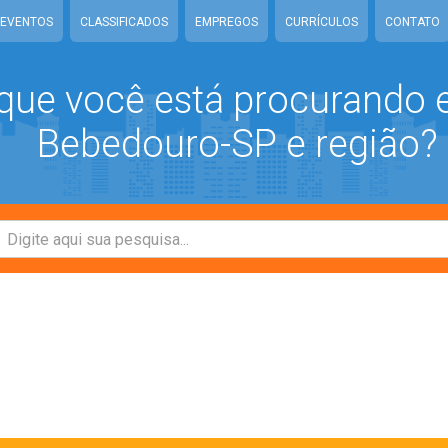
EVENTOS
CLASSIFICADOS
EMPREGOS
CURRÍCULOS
CONTATO
que você está procurando
Bebedouro-SP e região?