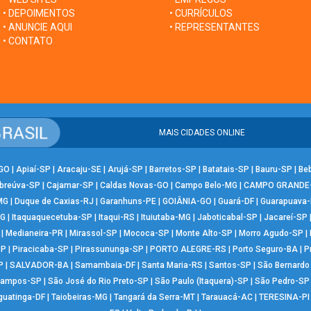
• DEPOIMENTOS
• CURRÍCULOS
• ANUNCIE AQUI
• REPRESENTANTES
• CONTATO
MAIS CIDADES ONLINE
-GO
|
Apiaí-SP
|
Aracaju-SE
|
Arujá-SP
|
Barretos-SP
|
Batatais-SP
|
Bauru-SP
|
Be
breúva-SP
|
Cajamar-SP
|
Caldas Novas-GO
|
Campo Belo-MG
|
CAMPO GRANDE
MG
|
Duque de Caxias-RJ
|
Garanhuns-PE
|
GOIÂNIA-GO
|
Guará-DF
|
Guarapuava
MG
|
Itaquaquecetuba-SP
|
Itaqui-RS
|
Ituiutaba-MG
|
Jaboticabal-SP
|
Jacareí-SP
|
Medianeira-PR
|
Mirassol-SP
|
Mococa-SP
|
Monte Alto-SP
|
Morro Agudo-SP
|
SP
|
Piracicaba-SP
|
Pirassununga-SP
|
PORTO ALEGRE-RS
|
Porto Seguro-BA
|
P
P
|
SALVADOR-BA
|
Samambaia-DF
|
Santa Maria-RS
|
Santos-SP
|
São Bernard
Campos-SP
|
São José do Rio Preto-SP
|
São Paulo (Itaquera)-SP
|
São Pedro-SP
guatinga-DF
|
Taiobeiras-MG
|
Tangará da Serra-MT
|
Tarauacá-AC
|
TERESINA-PI