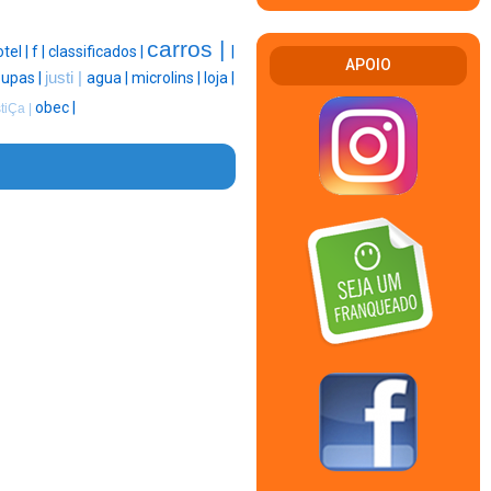
carros |
tel |
f |
classificados |
|
APOIO
oupas |
justi |
agua |
microlins |
loja |
obec |
stiÇa |