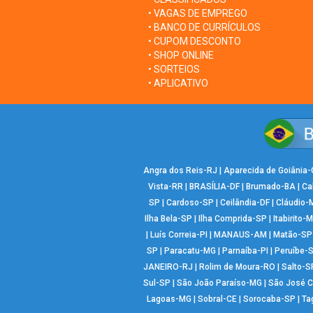
• VAGAS DE EMPREGO
• BANCO DE CURRÍCULOS
• CUPOM DESCONTO
• SHOP ONLINE
• SORTEIOS
• APLICATIVO
Angra dos Reis-RJ
|
Aparecida de Goiânia
Vista-RR
|
BRASÍLIA-DF
|
Brumado-BA
|
Ca
SP
|
Cardoso-SP
|
Ceilândia-DF
|
Cláudio-
Ilha Bela-SP
|
Ilha Comprida-SP
|
Itabirito-
|
Luís Correia-PI
|
MANAUS-AM
|
Matão-SP
SP
|
Paracatu-MG
|
Parnaíba-PI
|
Peruíbe-
JANEIRO-RJ
|
Rolim de Moura-RO
|
Salto-S
Sul-SP
|
São João Paraíso-MG
|
São José 
Lagoas-MG
|
Sobral-CE
|
Sorocaba-SP
|
Ta