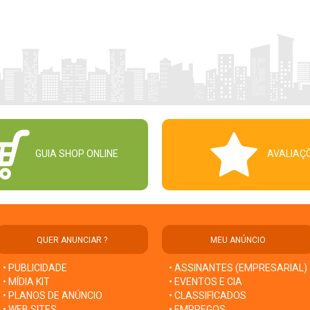
GUIA SHOP ONLINE
AVALIAÇ
QUER ANUNCIAR ?
MEU ANÚNCIO
• PUBLICIDADE
• ASSINANTES (EMPRESARIAL)
• MÍDIA KIT
• EVENTOS E CIA
• PLANOS DE ANÚNCIO
• CLASSIFICADOS
• WEB SITES
• EMPREGOS