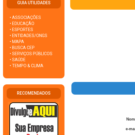
GUIA UTILIDADES
• ASSOCIAÇÕES
• EDUCAÇÃO
• ESPORTES
• ENTIDADES/ONGS
• MAPA
• BUSCA CEP
• SERVIÇOS PÚBLICOS
• SAÚDE
• TEMPO & CLIMA
RECOMENDADOS
Nom
e-mai