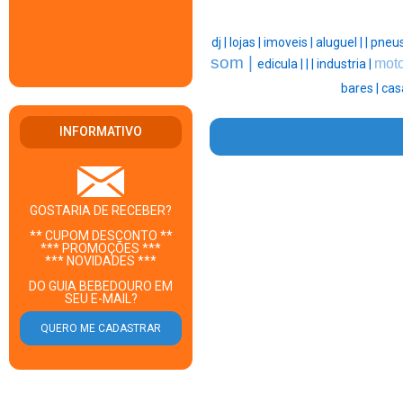
dj |
lojas |
imoveis |
aluguel |
|
pneus
som |
moto
edicula |
|
|
industria |
bares |
cas
INFORMATIVO
GOSTARIA DE RECEBER?
** CUPOM DESCONTO **
*** PROMOÇÕES ***
*** NOVIDADES ***
DO GUIA BEBEDOURO EM
SEU E-MAIL?