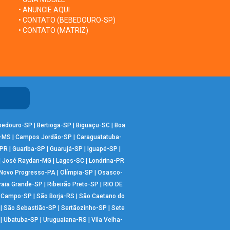
• ANUNCIE AQUI
• CONTATO (BEBEDOURO-SP)
• CONTATO (MATRIZ)
bedouro-SP
|
Bertioga-SP
|
Biguaçu-SC
|
Boa
-MS
|
Campos Jordão-SP
|
Caraguatatuba-
-PR
|
Guariba-SP
|
Guarujá-SP
|
Iguapé-SP
|
|
José Raydan-MG
|
Lages-SC
|
Londrina-PR
Novo Progresso-PA
|
Olímpia-SP
|
Osasco-
raia Grande-SP
|
Ribeirão Preto-SP
|
RIO DE
o Campo-SP
|
São Borja-RS
|
São Caetano do
|
São Sebastião-SP
|
Sertãozinho-SP
|
Sete
|
Ubatuba-SP
|
Uruguaiana-RS
|
Vila Velha-