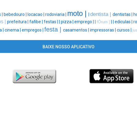
moto |
dentista |
 |
bebedouro |
locacao |
rodoviaria |
|
dentistas |
ho
s |
prefeitura |
fafibe |
festas |
|
pizza |
emprego |
|
|
|
ediculas |
r
fÓrum |
festa |
a |
cinema |
empregos |
casamentos |
impressoras |
cursos |
ju
BAIXE NOSSO APLICATIVO